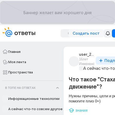
Создать пост
Главная
user_21991611
16лет
Подп
Моя лента
Изменено
А сейчас что-т
Пространства
Что такое "Стах
движение"?
В ТОПЕ НА ОТВЕТАХ
Нужны причины, цели и р
Информационные технологии
помогите плиз 0=)
А сейчас что-то совсем другое
знания