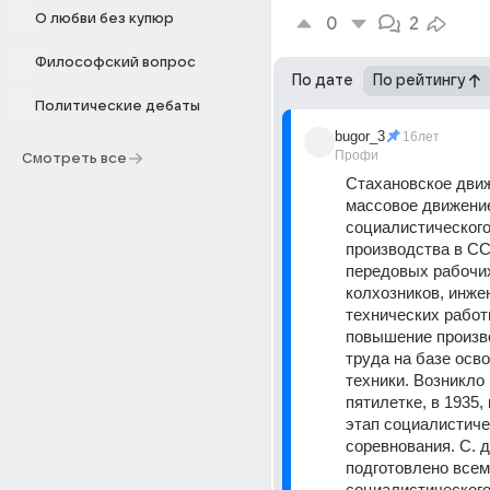
О любви без купюр
0
2
Философский вопрос
По дате
По рейтингу
Политические дебаты
bugor_3
16лет
Профи
Смотреть все
Стахановское движ
массовое движение
социалистического
производства в С
передовых рабочих
колхозников, инже
технических работн
повышение произв
труда на базе осво
техники. Возникло в
пятилетке, в 1935, 
этап социалистичес
соревнования. С. д
подготовлено всем
социалистического