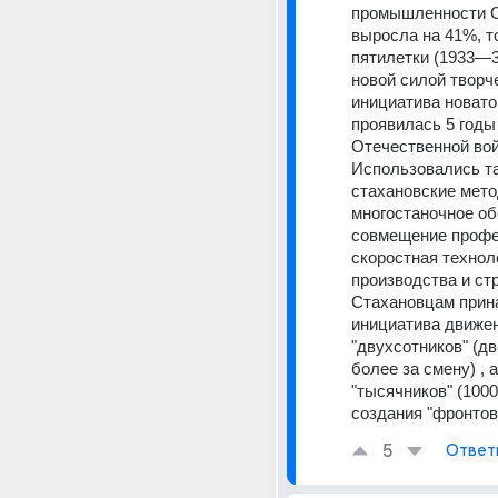
промышленности 
выросла на 41%, то
пятилетки (1933—37
новой силой творче
инициатива новато
проявилась 5 годы
Отечественной вой
Использовались та
стахановские метод
многостаночное об
совмещение профес
скоростная техноло
производства и стр
Стахановцам прин
инициатива движен
"двухсотников" (дв
более за смену) , а
"тысячников" (1000
создания "фронтов
5
Ответ