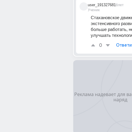
user_191327681
8лет
Ученик
Стахановское движе
экстенсивного разви
больше работать, не
улучшать технологи
0
Ответи