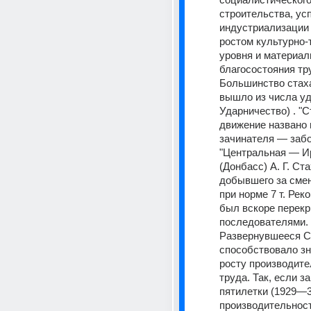
строительства, усп
индустриализации 
ростом культурно-т
уровня и материаль
благосостояния тр
Большинство стаха
вышло из числа уда
Ударничество) . "С
движение названо п
зачинателя — заб
"Центральная — Ир
(Донбасс) А. Г. Ста
добывшего за смену
при норме 7 т. Рек
был вскоре перекры
последователями. 
Развернувшееся С. 
способствовало зн
росту производите
труда. Так, если за
пятилетки (1929—3
производительност