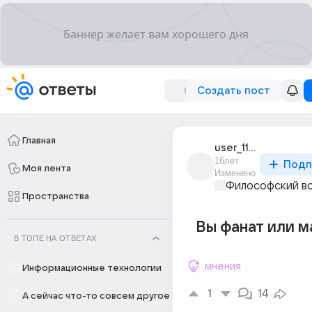
Создать пост
Главная
user_11086017
16лет
Подп
Моя лента
Изменено
Философский в
Пространства
Вы фанат или ма
В ТОПЕ НА ОТВЕТАХ
мнения
Информационные технологии
1
14
А сейчас что-то совсем другое