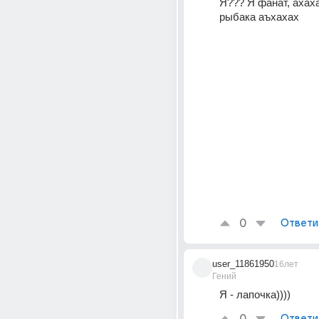
Я??? Я фанат, ахаха
рыбака аъхахах 
0
Ответи
user_11861950
16лет
Гений
Я - лапочка))))
Ответи