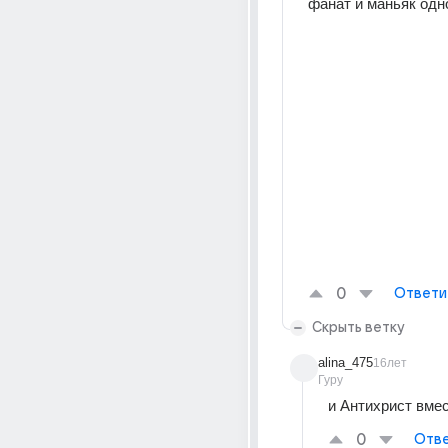
фанат и маньяк одно 
0
Ответи
Скрыть ветку
alina_475
16лет
Гуру
и Антихрист вмес
0
Отве