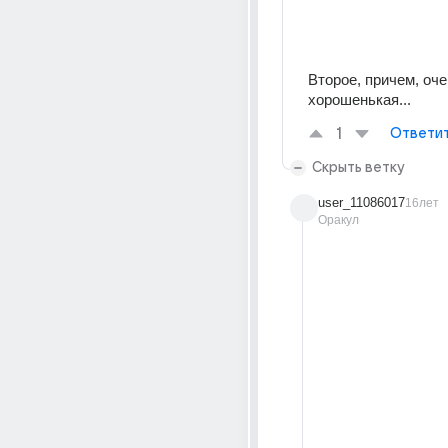
Второе, причем, оче
хорошенькая...
1
Ответи
Скрыть ветку
user_11086017
16лет
Оракул