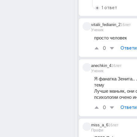
1 ответ
vitalii_fedianin_2
16лет
Ученик
просто человек
0
Ответи
anechkin_4
16лет
Ученик
Я фанатка Зенита.. . 
тему 
Лучше маньяк, они с
психологии очено и
0
Ответи
miss_a_6
16лет
Профи