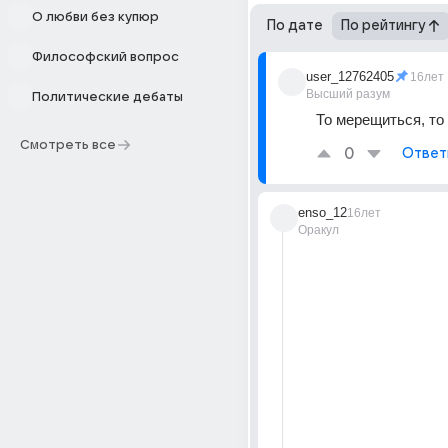
О любви без купюр
По дате
По рейтингу
Философский вопрос
user_12762405
16лет
Высший разум
Политические дебаты
То мерещиться, то 
Смотреть все
0
Ответ
enso_12
16лет
Оракул