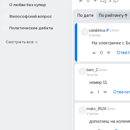
0
3
О любви без купюр
По дате
По рейтингу
Философский вопрос
Политические дебаты
satabhisa
16лет
Ученик
Смотреть все
На электричке с Б
0
Ответ
barn_2
16лет
Знаток
номер 11
1
Ответи
maks_8524
16лет
Ученик
доползеш на коленя