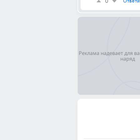
0
Ответи