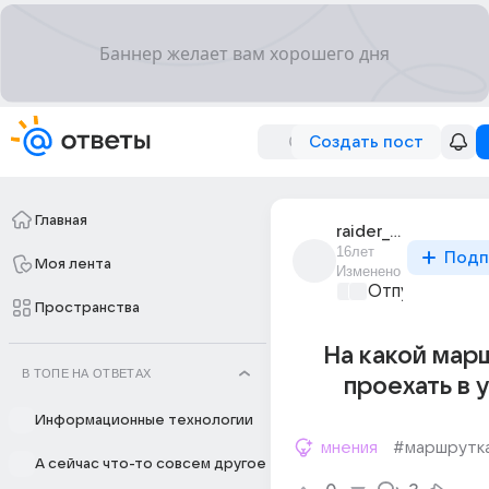
Создать пост
Главная
raider_125
16лет
Подп
Моя лента
Изменено
Отпуск мечты
Пространства
На какой мар
В ТОПЕ НА ОТВЕТАХ
проехать в 
Информационные технологии
мнения
#маршрутк
А сейчас что-то совсем другое