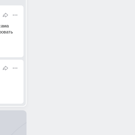
ама 
овать 