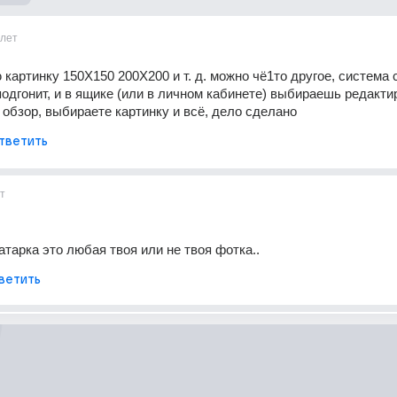
лет
картинку 150Х150 200Х200 и т. д. можно чё1то другое, система с
одгонит, и в ящике (или в личном кабинете) выбираешь редактир
 обзор, выбираете картинку и всё, дело сделано
тветить
т
атарка это любая твоя или не твоя фотка..
ветить