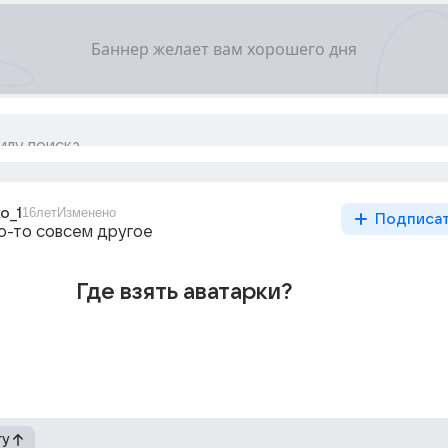
o_1
16лет
Изменено
Подписа
то-то совсем другое
Где взять аватарки?
гу