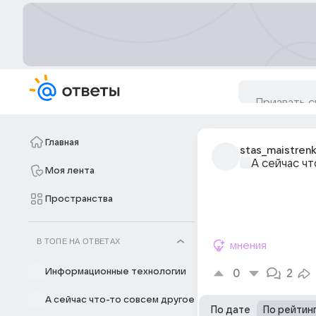
Главная
stas_maistrenk
А сейчас ч
Моя лента
Пространства
В ТОПЕ НА ОТВЕТАХ
мнения
Информационные технологии
0
2
А сейчас что-то совсем другое
По дате
По рейтин