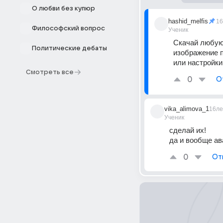
О любви без купюр
hashid_melfis
16
Философский вопрос
Ученик
Скачай любую 
Политические дебаты
изображение п
или настройки
Смотреть все
0
О
vika_alimova_1
16ле
Ученик
сделай их! 
да и вообще ав
0
От