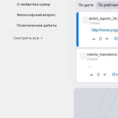
О любви без купюр
По дате
По рейтин
Философский вопрос
dmitrii_lapshin_34
Ученик
Политические дебаты
http://www.yug
Смотреть все
0
О
valeriia_mamedova
Ученик
.
0
От