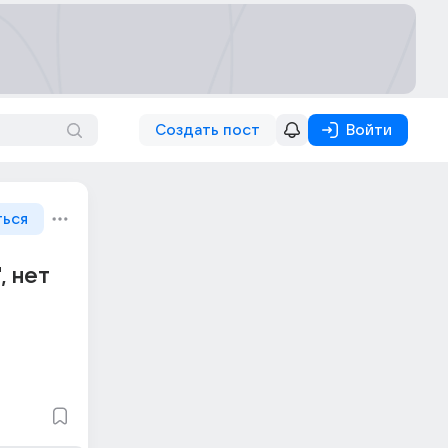
Создать пост
Войти
ться
, нет