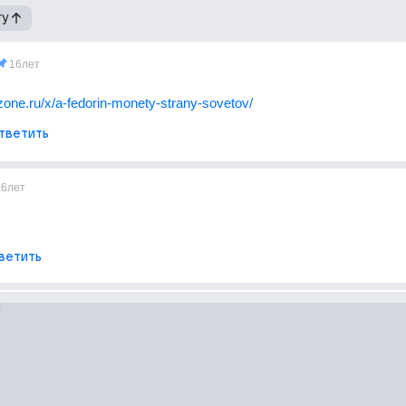
гу
16лет
zone.ru/x/a-fedorin-monety-strany-sovetov/
тветить
16лет
ветить