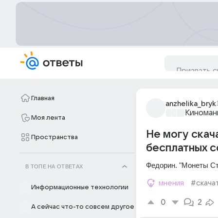
Главная
anzhelika_bryk
Киноман
Моя лента
Не могу скач
Пространства
бесплатных сс
Федорин. "Монеты Ст
В ТОПЕ НА ОТВЕТАХ
мнения
#скача
Информационные технологии
0
2
А сейчас что-то совсем другое