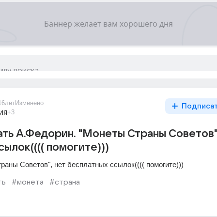
16лет
Изменено
Подписа
ия
+3
ать А.Федорин. "Монеты Страны Советов"
ылок(((( помогите)))
раны Советов", нет бесплатных ссылок(((( помогите)))
ть
#монета
#страна