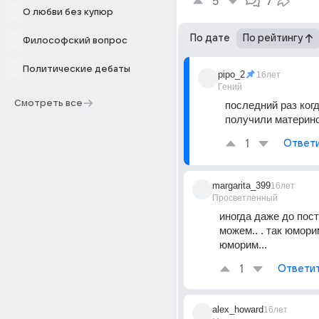
5
7
О любви без купюр
По дате
По рейтингу
Философский вопрос
Политические дебаты
pipo_2
16лет
Гений
Смотреть все
последний раз ког
получили материнс
1
Ответ
margarita_399
16лет
Просветленный
иногда даже до пост
можем.. . так юморим.
юморим...
1
Ответи
alex_howard
16лет