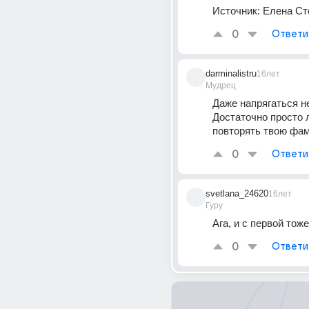
Источник:
Елена Ст
0
Ответи
darminalistru
16лет
Мудрец
Даже напрягаться не
Достаточно просто л
повторять твою фа
0
Ответи
svetlana_24620
16лет
Гуру
Ага, и с первой тоже
0
Ответи