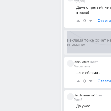
Мудрец
Даже с третьей, не то
второй!
0
Ответи
lenin_otets
16лет
Мыслитель
...я с обеими .
0
Ответи
derzhitemenia
16лет
Гений
Да ужас