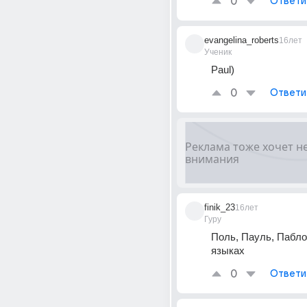
0
Ответи
evangelina_roberts
16лет
Ученик
Paul)
0
Ответи
finik_23
16лет
Гуру
Поль, Пауль, Пабло 
языках
0
Ответи