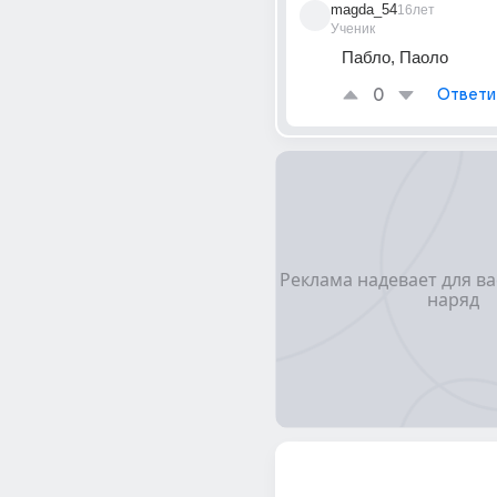
magda_54
16лет
Ученик
Пабло, Паоло
0
Ответи