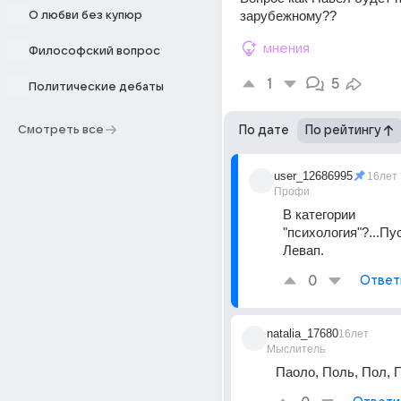
зарубежному??
О любви без купюр
мнения
Философский вопрос
1
5
Политические дебаты
Смотреть все
По дате
По рейтингу
user_12686995
16лет
Профи
В категории 
"психология"?...Пу
Левап.
0
Ответ
natalia_17680
16лет
Мыслитель
Паоло, Поль, Пол, 