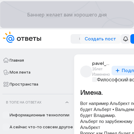
Создать пост
Главная
pavel_gusev_39
16лет
Подп
Моя лента
Изменено
Философский в
Пространства
Имена.
В ТОПЕ НА ОТВЕТАХ
Вот например Альбрехт по
будет Альберт • Вальдема
будет Владимир. 
Информационные технологии
Альберт по зарубежному 
Альбрехт 
А сейчас что-то совсем другое
Вопрос как Павел будет п