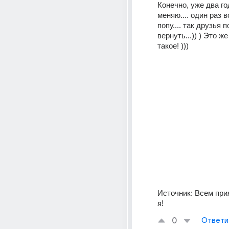
Конечно, уже два год
меняю.... один раз в
попу.... так друзья 
вернуть...)) ) Это же
такое! ))) 
Источник:
Всем при
я!
0
Ответи