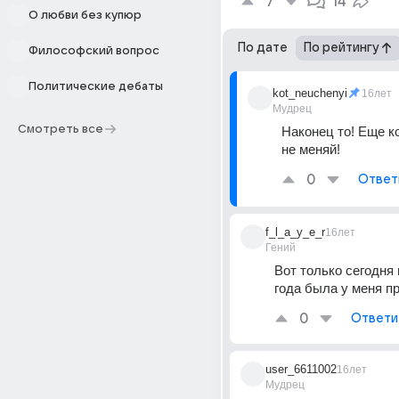
7
14
О любви без купюр
По дате
По рейтингу
Философский вопрос
Политические дебаты
kot_neuchenyi
16лет
Мудрец
Смотреть все
Наконец то! Еще ко
не меняй!
0
Ответ
f_l_a_y_e_r
16лет
Гений
Вот только сегодня 
года была у меня 
0
Ответи
user_6611002
16лет
Мудрец