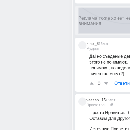
zmei_6
16лет
Мудрец
Да! но съеденые де
этого не понимают.. .
понимают, но подела
ничего не могут?)
0
Ответи
vassabi_15
16лет
Просветленный
Просто Нравится.. Л
Оставим Для Другого
Источник:
Приветик