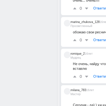
очень... очень!!!!
0
Ответи
marina_zhukova_128
16л
Просветленный
обожаю свои ресничк
0
Ответи
romique_2
16лет
Мудрец
Не очень, найду что
вставлю
0
Ответи
milana_783
16лет
Мастер
Сегодня - да) ) хи-хи)