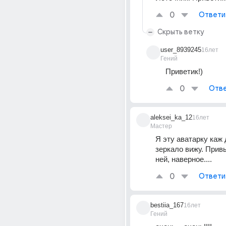
0
Ответи
Скрыть ветку
user_8939245
16лет
Гений
Приветик!)
0
Отве
aleksei_ka_12
16лет
Мастер
Я эту аватарку каж д
зеркало вижу. Привык
ней, наверное....
0
Ответи
bestiia_167
16лет
Гений