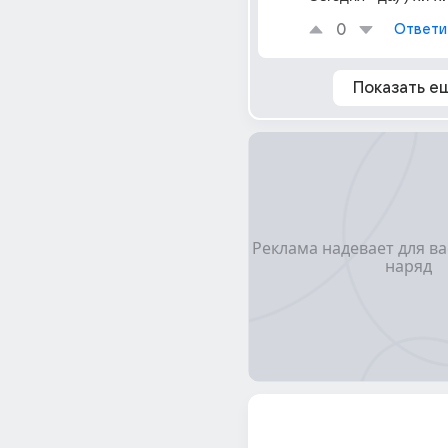
0
Ответи
Показать е