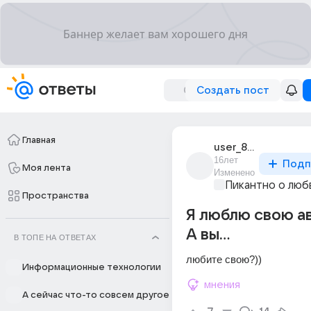
Создать пост
Главная
user_8939245
16лет
Подп
Моя лента
Изменено
Пикантно о люб
Пространства
Я люблю свою а
А вы...
В ТОПЕ НА ОТВЕТАХ
любите свою?))
Информационные технологии
мнения
А сейчас что-то совсем другое