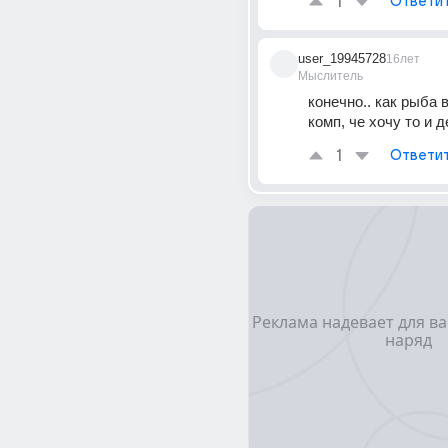
1
Ответи
user_19945728
16лет
Мыслитель
конечно.. как рыба в 
комп, че хочу то и д
1
Ответи