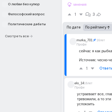
О любви без купюр
мнения
1
3
Философский вопрос
Политические дебаты
По дате
По рейтингу
Смотреть все
murka_701
16лет
Профи
сейчас я как рыбка
Источник:
чесно-ч
1
Ответ
elo_14
16лет
Профи
устраевает все, гла
тревожили, а то эти
успокоить