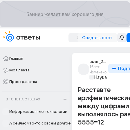
Создать пост
Главная
user_23612526
16лет
Подп
Моя лента
Изменено
Наука
Пространства
Расставте
арифметические
В ТОПЕ НА ОТВЕТАХ
между цифрами
Информационные технологии
выполнялось ра
5555=12
А сейчас что-то совсем другое