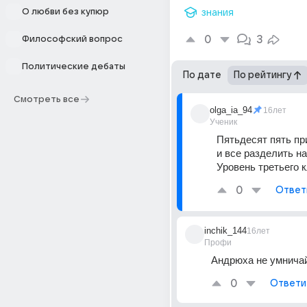
О любви без купюр
знания
0
3
Философский вопрос
Политические дебаты
По дате
По рейтингу
Смотреть все
olga_ia_94
16лет
Ученик
Пятьдесят пять при
и все разделить на п
Уровень третьего к
0
Ответ
inchik_144
16лет
Профи
Андрюха не умничай...
0
Ответи