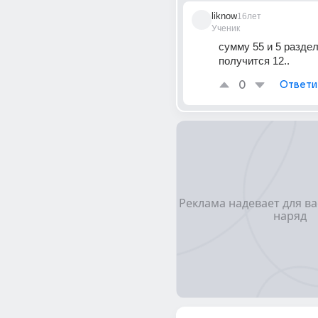
liknow
16лет
Ученик
сумму 55 и 5 раздели
получится 12..
0
Ответи