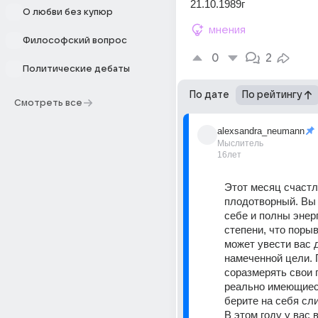
21.10.1989г
О любви без купюр
мнения
Философский вопрос
0
2
Политические дебаты
По дате
По рейтингу
Смотреть все
alexsandra_neumann
Мыслитель
16лет
Этот месяц счастл
плодотворный. Вы 
себе и полны энерг
степени, что порыв
может увести вас д
намеченной цели. 
соразмерять свои 
реально имеющиеся
берите на себя сл
В этом году у вас в