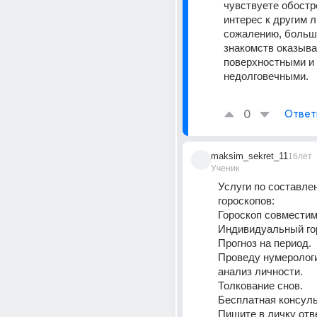
чувствуете обостр
интерес к другим лю
сожалению, больш
знакомств оказыва
поверхностными и 
недолговечными. 
0
Ответ
maksim_sekret_11
16лет
Ученик
Услуги по составлен
гороскопов: 
Гороскоп совместимо
Индивидуальный гор
Прогноз на период. 
Проведу нумерологи
анализ личности. 
Толкование снов. 
Бесплатная консуль
Пишите в личку отв