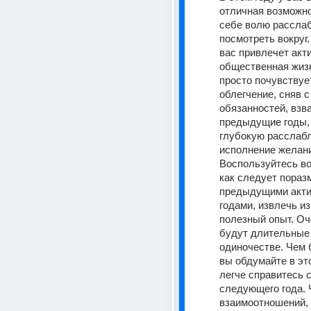
отличная возможно
себе волю расслаб
посмотреть вокруг.
вас привлечет акти
общественная жизн
просто почувствует
облегчение, сняв с
обязанностей, взва
предыдущие годы, 
глубокую расслабл
исполнение желани
Воспользуйтесь в
как следует пораз
предыдущими акти
годами, извлечь из
полезный опыт. Оч
будут длительные 
одиночестве. Чем 
вы обдумайте в это
легче справитесь с
следующего года. Ч
взаимоотношений, 