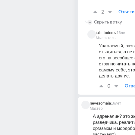
2
Ответи
Скрыть ветку
iulii_todorov
16лет
Мыслитель
Уважаемый, разв
стыдиться, а не 
его на всеобщее 
странно читать п
самому себе, это
делать другие.
0
Отве
nevesomaia
16лет
Мастер
А адреналин? это же
разведчика. реалити
оргазмом и мордобо
застукают)