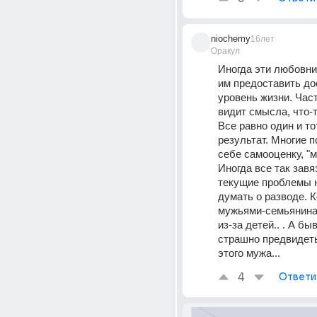
niochemy
16лет
Оракул
Иногда эти любовник
им предоставить до
уровень жизни. Част
видит смысла, что-то
Все равно один и тот
результат. Многие 
себе самооценку, "мс
Иногда все так завяза
текущие проблемы н
думать о разводе. К
мужьями-семьянинам
из-за детей.. . А быв
страшно предвидеть
этого мужа...
4
Ответи