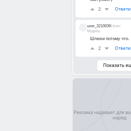
2
Ответи
user_3210039
16лет
Мудрец
Шлюхи потому что.
2
Ответи
Показать е