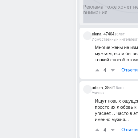
elena_47404
16лет
Искусственный интеллект
Многие жены не изм
мужьям, если бы зн
тонкий способ отомст
4
Ответи
artiom_3852
16лет
Ученик
Ищут новых ощущен
просто их любовь к 
угасает.. . часто в 
именно мужья...
4
Ответи