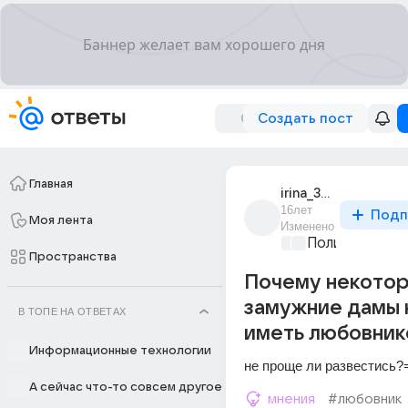
Создать пост
Главная
irina_36047
16лет
Подп
Моя лента
Изменено
Политические
Пространства
Почему некото
замужние дамы 
В ТОПЕ НА ОТВЕТАХ
иметь любовник
Информационные технологии
не проще ли развестись?=
А сейчас что-то совсем другое
мнения
#любовник