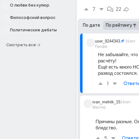
О любви без купюр
7
22
Философский вопрос
По дате
По рейтингу
Политические дебаты
user_9244343
16лет
Смотреть все
Профи
Не забывайте, что 
расчёту! 
Ещё есть много НО,
развод состоялся.
1
Ответ
ivan_melnik_15
16лет
Мастер
Причины разные. Ос
блядство.
5
Ответи