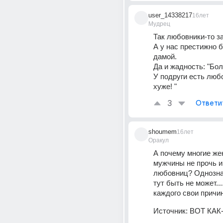
user_14338217
16лет
Мудрец
Так любовники-то за
А у нас престижно 
дамой. 
Да и жадность: "Бол
У подруги есть любо
хуже! "
3
Ответи
shoumem
16лет
Оракул
А почему многие же
мужчины не прочь и
любовниц? Однознач
тут быть не может....
каждого свои причин
Источник:
ВОТ КАК-