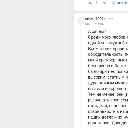
2
Ответи
arbat_7007
16лет
Мыслитель
А зачем? 
Среди моих любовни
одной незамужней ж
Всем из них нравила
обходительность, п
мной премьер, выста
бенефисов и банкет
было приятно появит
высоким, статным и 
дурашливым мужико
постели и хорошо т
Тем не менее, они (и
разрушать свои сем
цитадели, основанн
стабильности в наши
наших детях и их и
положении. Доходил