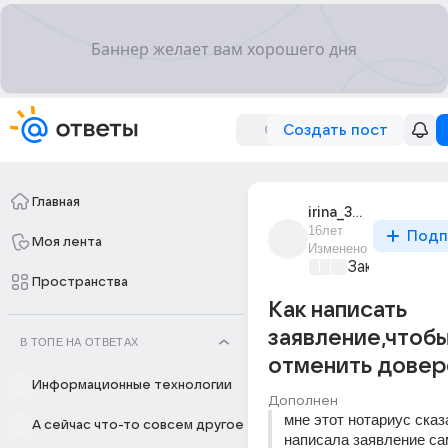
Создать пост
Главная
irina_32737
16лет
Подп
Моя лента
Изменено
Закон и поря
Пространства
Как написать
заявление,чтоб
В ТОПЕ НА ОТВЕТАХ
отменить довер
Информационные технологии
Дополнен
мне этот нотариус сказа
А сейчас что-то совсем другое
написала заявление сам