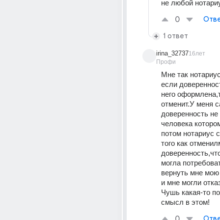
не любой нотариу
0
Отве
1 ответ
irina_32737
16лет
Профи
Мне так нотариус
если доверенност
него оформлена,т
отменит.У меня с
доверенность не н
человека котором
потом нотариус с
того как отменил
доверенность,что
могла потребоват
вернуть мне мою
и мне могли отказ
Чушь какая-то по
смысл в этом!
0
Отве