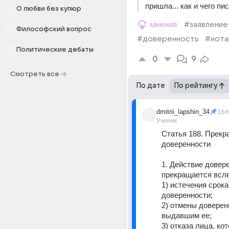
пришла... как и чего пи
О любви без купюр
мнения
#заявление
Философский вопрос
#доверенность
#нота
Политические дебаты
0
9
Смотреть все
По дате
По рейтингу
dmitrii_lapshin_34
16л
Ученик
Статья 188. Прекр
доверенности 
1. Действие довере
прекращается всле
1) истечения срока 
доверенности; 
2) отмены доверен
выдавшим ее; 
3) отказа лица, ко