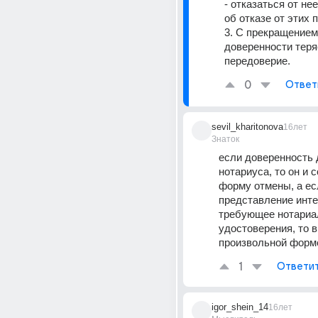
- отказаться от не
3. С прекращением 
доверенности теряе
передоверие.
0
Ответ
sevil_kharitonova
16лет
Знаток
если доверенность 
нотариуса, то он и с
форму отмены, а есл
представление интер
требующее нотариа
удостоверения, то в 
произвольной форм
1
Ответи
igor_shein_14
16лет