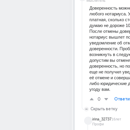
Мыслитель
Доверенность можно
любого нотариуса. У
платная, сколько ст
думаю не дороже 100
После отмены довер
нотариус вышлет по
уведомление об отм
доверенности. Проб
возникнуть в следу
допустим вы отменя
доверенность, но п
еще не получил уве
её отмене и соверша
либо юридические д
угоду вам.
0
Ответи
Скрыть ветку
irina_32737
16лет
Профи