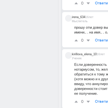
0
Ответи
irena_634
16лет
Мыслитель
прошу отм довер вы
имени.. . на имя.. . о.
0
Ответи
kirillova_elena_10
16лет
Ученик
Если доверенность 
нотариусом, то, жел
обратиться к тому ж
(хотя можно и к друг
ввиду, что аннулиро
доверенности стоит 
ее получение.
0
Ответи