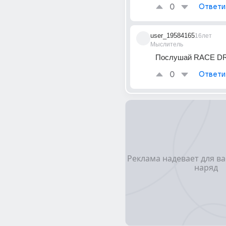
0
Ответи
user_19584165
16лет
Мыслитель
Послушай RACE D
0
Ответи