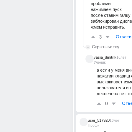
проблемы 
нажимаем пуск 
после ставим галку 
заблокирован диспет
жмем исправить.
3
Ответи
Скрыть ветку
vasia_dmitrik
16лет
Ученик
а если у меня вин
нажатии клавиш ct
выскакивает изме
пользователя и т.п
деспечера нет то
0
Отве
user_517920
16лет
Профи