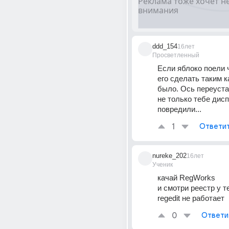
ddd_154
16лет
Просветленный
Если яблоко поели ч
его сделать таким к
было. Ось переуста
не только тебе дисп
повредили...
1
Ответи
nureke_202
16лет
Ученик
качай RegWorks 
и смотри реестр у т
regedit не работает
0
Ответи