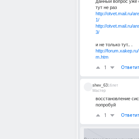
данный вопрос уже 
тут не раз 
http://otvet.mail.ru/
1/
http://otvet.mail.ru/
3/
и не только тут.. .
http://forum.xakep.r
m.htm
1
Ответи
shev_63
16лет
Мастер
восстановление сис
попробуй
1
Ответи