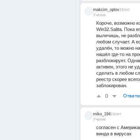
makcim_oplov
16лет
Ученик
Короче, возможно к
Win32.Salita. Пока ег
вылечишь, не разбл
любом случает. А ес
удалён, то можно най
нашёл где-то на про
разблокирует. Однак
активен, этого не уд
сделать в любом слу
реестр скорее всего
заблокирован.
0
Ответи
miko_194
16лет
Ученик
согласен с Американ
винда в вирусах