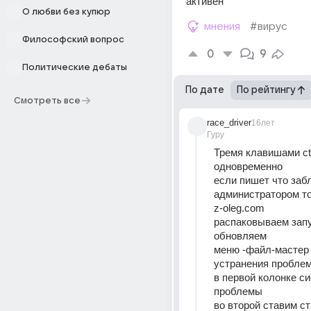
активен
О любви без купюр
мнения
#вирус
Философский вопрос
0
9
Политические дебаты
По дате
По рейтингу
Смотреть все
race_driver
16лет
Гуру
Тремя клавишами ctr
одновременно 
если пишет что забл
администратором то
z-oleg.com 
распаковываем запу
обновляем 
меню -файл-мастер 
устранения проблем
в первой колонке с
проблемы 
во второй ставим ст