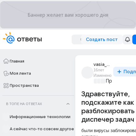
Создать пост
Главная
vasia_dmitrik
16лет
Подп
Моя лента
Изменено
Программир
Пространства
Здравствуйте,
подскажите как
В ТОПЕ НА ОТВЕТАХ
разблокировать
Информационные технологии
диспечер задач
А сейчас что-то совсем другое
были вирусы заблокировал