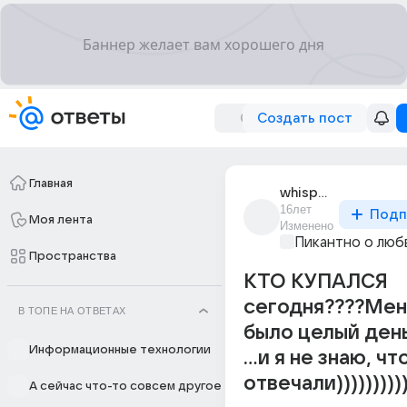
Создать пост
Главная
whispertm_ice_baby
16лет
Подп
Моя лента
Изменено
Пикантно о люб
Пространства
КТО КУПАЛСЯ
сегодня????Мен
В ТОПЕ НА ОТВЕТАХ
было целый день
Информационные технологии
...и я не знаю, ч
отвечали))))))))))
А сейчас что-то совсем другое