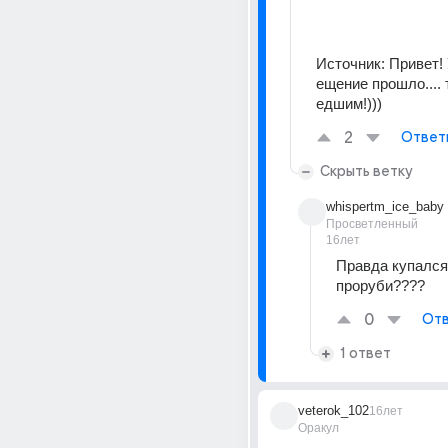
Источник:
Привет!
ещение прошло.... 
едшим!)))
2
Ответ
Скрыть ветку
whispertm_ice_baby
Просветленный
16лет
Правда купался
проруби????
0
Отв
1 ответ
veterok_102
16лет
Оракул