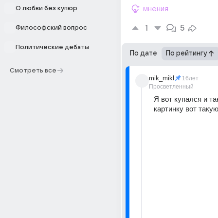
О любви без купюр
мнения
1
5
Философский вопрос
Политические дебаты
По дате
По рейтингу
Смотреть все
mik_mikl
16лет
Просветленный
Я вот купался и так
картинку вот такую