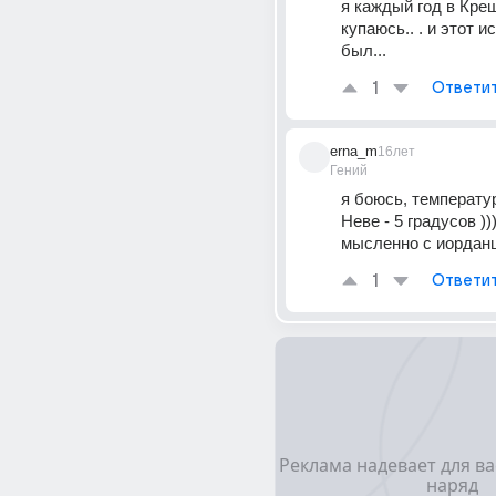
я каждый год в Крещ
купаюсь.. . и этот и
был...
1
Ответи
erna_m
16лет
Гений
я боюсь, температур
Неве - 5 градусов )))
мысленно с иордан
1
Ответи