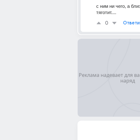
с ним ни чего, а близ
тяготит....
0
Ответи