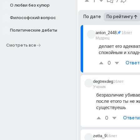
1
7
О любви без купюр
По дате
По рейтингу
Философский вопрос
Политические дебаты
anton_2448
16лет
Мудрец
Смотреть все
делает его адекват
спокойным и хлад
0
Ответ
degtrexdeg
16лет
Ученик
безразличие убивает
после етого ты не ж
существуешь
0
Ответи
zetta_9
16лет