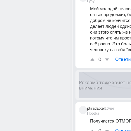
Гуру
Мой молодой челове
он так продолжит, б
добром не кончится.
делает людей одино
они этого опять же н
потому что им прост
всё равно. Это больн
человеку на тебя "в
0
Ответи
ptiradaptel
16лет
Профи
Получается ОТМОР
Ответи