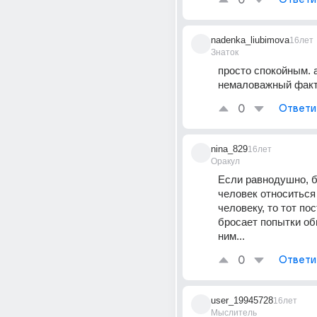
0
nadenka_liubimova
16лет
Знаток
просто спокойным. а
немаловажный фак
0
Ответи
nina_829
16лет
Оракул
Если равнодушно, б
человек относиться 
человеку, то тот пос
бросает попытки об
ним...
0
Ответи
user_19945728
16лет
Мыслитель