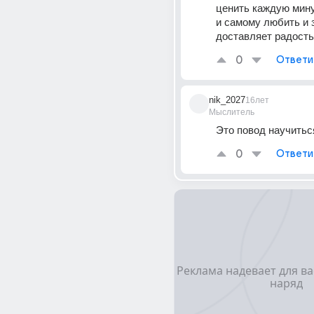
ценить каждую мину
и самому любить и з
доставляет радость 
0
Ответи
nik_2027
16лет
Мыслитель
Это повод научитьс
0
Ответи