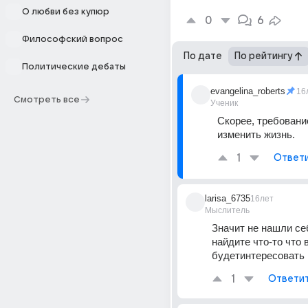
О любви без купюр
0
6
Философский вопрос
По дате
По рейтингу
Политические дебаты
evangelina_roberts
16
Смотреть все
Ученик
Скорее, требование
изменить жизнь.
1
Ответ
larisa_6735
16лет
Мыслитель
Значит не нашли себя
найдите что-то что в
будетинтересовать 
1
Ответи