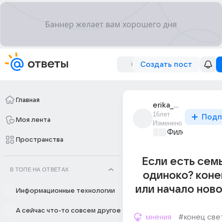
Создать пост
Главная
erika_esh
16лет
Подп
Моя лента
Изменено
Философский 
Пространства
Если есть семья
В ТОПЕ НА ОТВЕТАХ
одиноко? коне
или начало нов
Информационные технологии
А сейчас что-то совсем другое
мнения
#конец све