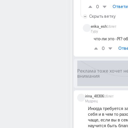
0
Ответи
Скрыть ветку
erika_esh
16лет
Гуру
что-ли это -Я? об
0
Отве
irina_48306
16лет
Мудрец
Иногда требуется за
себя и в чем то разо
чаще, если вы в сем
научится быть благ