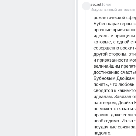
secret
16лет
Искусственный интеллект
романтической сфер
Бубен характерны с
прочные привязаннос
идеалы и принципы 
которые, с одной ст
совершенно восхити
другой стороны, эти
и привязанности мог
величайшим препятс
достижению счастья
Бубновым Двойкам 
понять, что любовь и
сводятся к каким-то
идеалам. Завязав о
партнером, Двойка 
не может отказаться
правил, даже если э
необходимо. Из-за э
неудачные связи за
надолго.