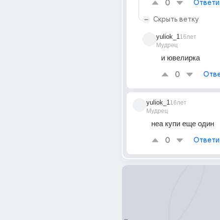
0
Ответи
Скрыть ветку
yuliok_1
16лет
Мудрец
и ювелирка
0
Отве
yuliok_1
16лет
Мудрец
неа купи еще один
0
Ответи