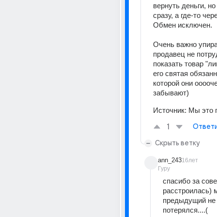
вернуть деньги, но 
сразу, а где-то чер
Обмен исключен. 
Очень важно упират
продавец не потру
показать товар "ли
его святая обязанно
которой они ооооче
забывают)
Источник:
Мы это 
1
Ответ
Скрыть ветку
ann_243
16лет
Гуру
спасибо за совет
расстроилась) м
предыдущий не з
потерялся....(