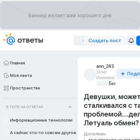
Создать пост
Главная
ann_243
16лет
Подп
Моя лента
Изменено
Бьютилэнд
+2
Пространства
Девушки, может
сталкивался с т
В ТОПЕ НА ОТВЕТАХ
проблемой....де
Информационные технологии
Летуаль обмен?
А сейчас что-то совсем другое
Дополнен
мне продали не тот цве