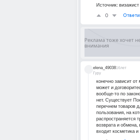
Источник:
визажист
0
Ответи
elena_49038
16лет
Гуру
конечно зависит от м
может и договоритес
вообще-то по законо
нет. Существует По
перечнем товаров д
пользования, на кот
распространяется т
возврата и обмена, в
входит косметика и