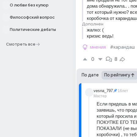
О любви без купюр
дома обнаружила.. . по
тот который нужно? все 
Философский вопрос
коробочка от карандаша
Дополнен
жалко: ( 
Политические дебаты
кризис ведь!
Смотреть все
мнения
#карандаш
0
8
По дате
По рейтингу
vesna_797
16лет
Мастер
Если придешь в маг
заявишь, что продал
который просила и
ПОКУПКЕ ЕГО ТЕБ
ПОКАЗАЛИ (не вын
коробочки) , то теб