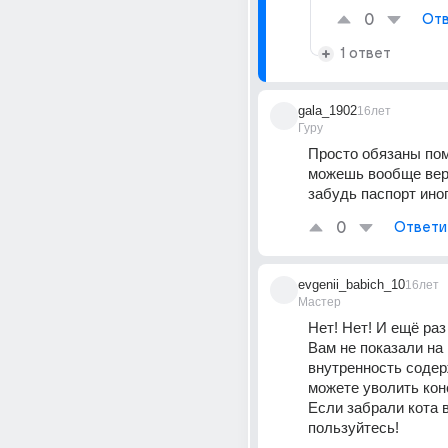
0
Отв
1 ответ
gala_1902
16лет
Гуру
Просто обязаны пом
можешь вообще верн
забудь паспорт иног
0
Ответи
evgenii_babich_10
16лет
Мастер
Нет! Нет! И ещё раз 
Вам не показали на 
внутренность содер
можете уволить конс
Если забрали кота в
пользуйтесь!