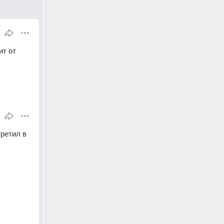
т от 
ретил в 