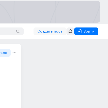
Создать пост
Войти
ться