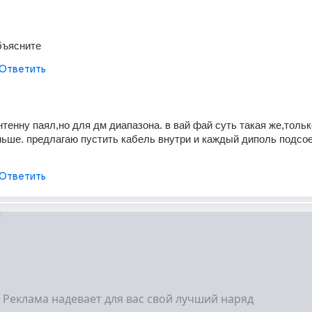
объясните
Ответить
тенну паял,но для дм диапазона. в вай фай суть такая же,только
ьше. предлагаю пустить кабель внутри и каждый диполь подсое
Ответить