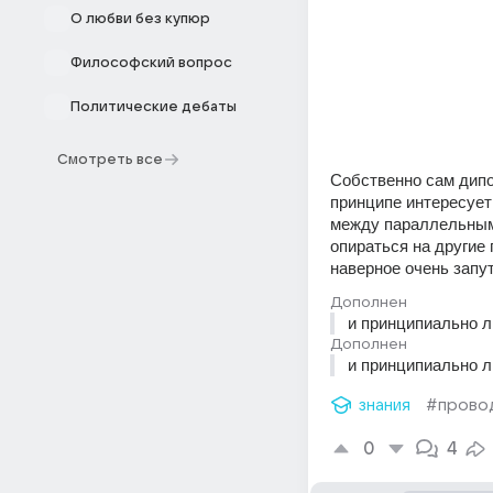
О любви без купюр
Философский вопрос
Политические дебаты
Смотреть все
Собственно сам дипол
принципе интересует 
между параллельными
опираться на другие 
наверное очень запу
Дополнен
и принципиально л
Дополнен
и принципиально л
знания
#прово
0
4