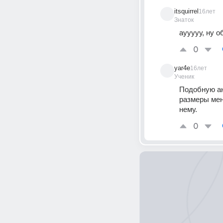
itsquirrel
16лет
Знаток
аууууу, ну 
0
yar4e
16лет
Ученик
Подобную ан
размеры мен
нему.
0