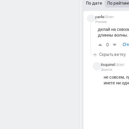
По дате
По рейтин
yar4e
16лет
Ученик
делай на сквозь
длинны волны.
0
От
Скрыть ветку
itsquirrel
16лет
Знаток
не совсем, п
инете ни одн