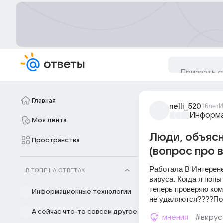
Главная
nelli_520
16лет
И
Информа
Моя лента
Люди, объясн
Пространства
(вопрос про 
Работала В Интерене
В ТОПЕ НА ОТВЕТАХ
вируса. Когда я попы
теперь проверяю комп
Информационные технологии
не удаляются????Под
А сейчас что-то совсем другое
мнения
#вирус