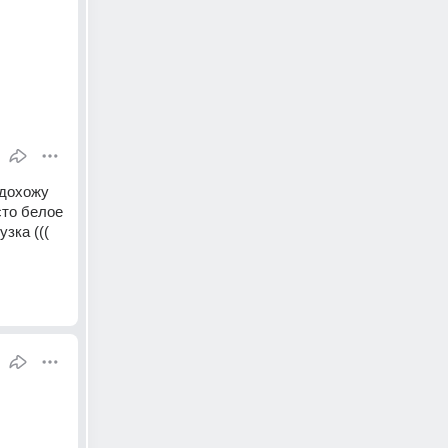
дохожу 
то белое 
зка (((