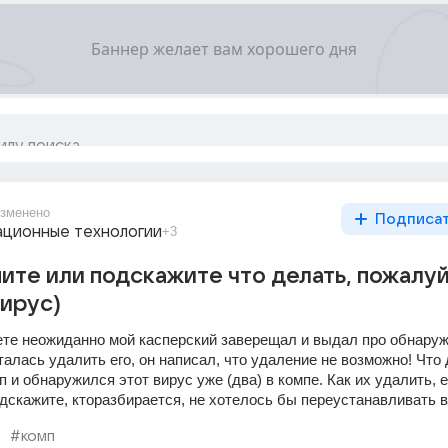
зменено
Подписа
ционные технологии
+3
ите или подскажите что делать, пожалуй
вирус)
те неожиданно мой касперский заверещал и выдал про обнаруж
талась удалить его, он написал, что удаление не возможно! Что д
 и обнаружился этот вирус уже (два) в компе. Как их удалить, е
скажите, кторазбирается, не хотелось бы переустанавливать ви
#комп