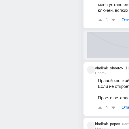
меня установлен
ключей, всяких
1
Отв
vladimir_shoetov_1
Профи
Правой кнопкой
Если не откроет
Просто осталас
1
Отв
bladimir_popov
16ле