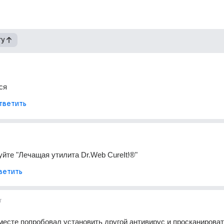
гу
ся
тветить
уйте "Лечащая утилита Dr.Web CureIt!®"
ветить
т
месте попробовал установить другой антивирус и просканировать