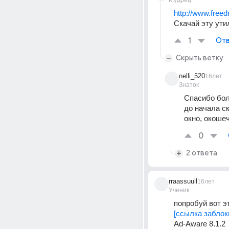
Мудрец
http://www.freed
Скачай эту ути
1
Отв
Скрыть ветку
nelli_520
16лет
Знаток
Спасибо боль
до начала ск
окно, окошеч
0
2 ответа
rraassuull
16лет
Ученик
попробуй вот эт
[ссылка заблок
Ad-Aware 8.1.2