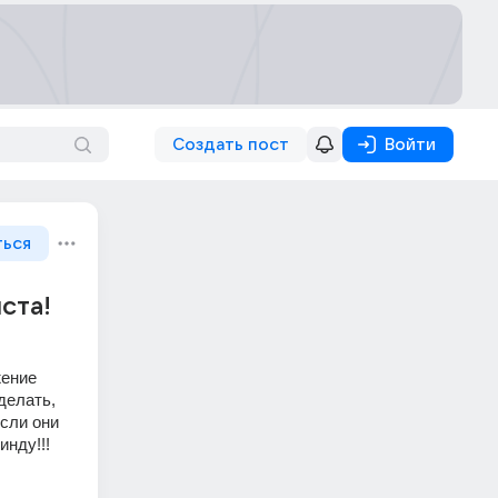
Создать пост
Войти
ться
ста!
ение 
елать, 
сли они 
нду!!!