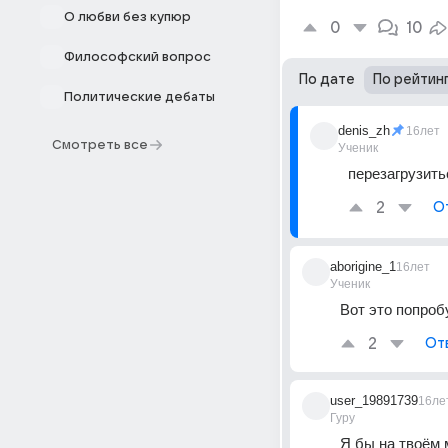
О любви без купюр
0
10
Философский вопрос
По дате
По рейтин
Политические дебаты
denis_zh
16лет
Смотреть все
Ученик
перезагрузить
2
О
aborigine_1
16лет
Ученик
Вот это попроб
2
От
user_19891739
16ле
Гуру
Я бы на твоём 