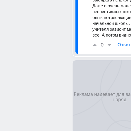
Даже в очень мален
непристижных школ
быть потрясающие 
начальной школы. 
учителя зависит мн
все. А потом видно
0
Ответ