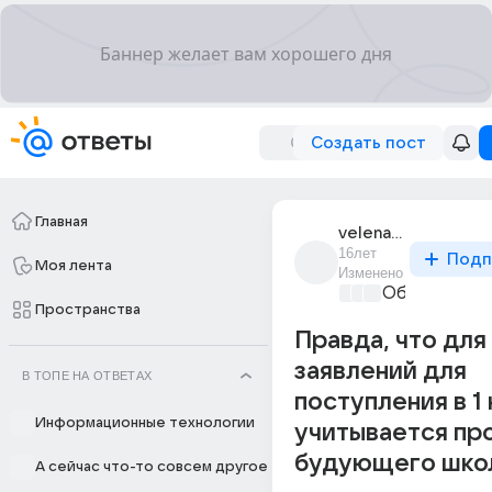
Создать пост
Главная
velena_46
16лет
Подп
Моя лента
Изменено
Образовател
Пространства
Правда, что для
заявлений для
В ТОПЕ НА ОТВЕТАХ
поступления в 1 
Информационные технологии
учитывается пр
будующего шко
А сейчас что-то совсем другое