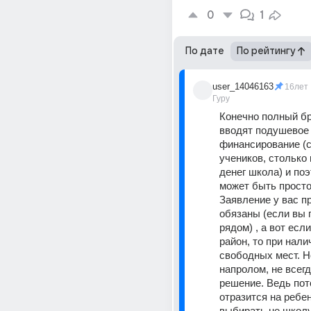
0
1
По дате
По рейтингу
user_14046163
16лет
Гуру
Конечно полный бр
вводят подушевое 
финансирование (с
учеников, столько 
денег школа) и поэ
может быть просто 
Заявление у вас пр
обязаны (если вы 
рядом) , а вот если
район, то при налич
свободных мест. Но
напролом, не всегд
решение. Ведь пото
отразится на ребен
выбирать не школу,