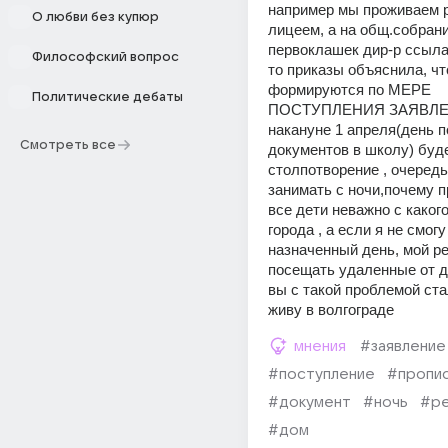
например мы проживаем р
О любви без купюр
лицеем, а на общ.собран
первоклашек дир-р ссыла
Философский вопрос
то приказы объяснила, чт
формируются по МЕРЕ 
Политические дебаты
ПОСТУПЛЕНИЯ ЗАЯВЛЕН
накануне 1 апреля(день п
Смотреть все
документов в школу) буде
столпотворение , очередь
занимать с ночи,почему п
все дети неважно с какого
города , а если я не смогу
назначенный день, мой ре
посещать удаленные от д
вы с такой проблемой ста
живу в волгограде
мнения
#заявление
#поступление
#пропи
#документ
#ночь
#р
#дом