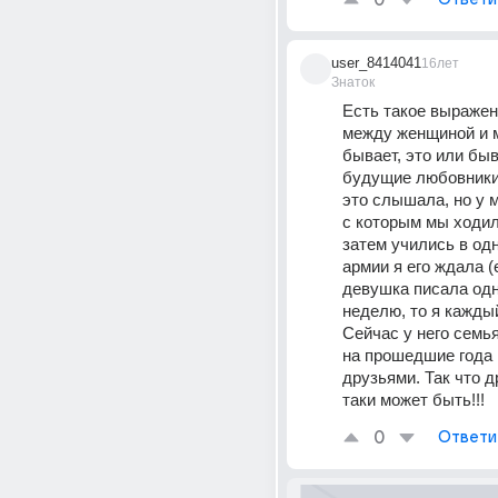
0
user_8414041
16лет
Знаток
Есть такое выражен
между женщиной и м
бывает, это или быв
будущие любовники"
это слышала, но у ме
с которым мы ходили
затем учились в одн
армии я его ждала (е
девушка писала одн
неделю, то я каждый 
Сейчас у него семья
на прошедшие года 
друзьями. Так что д
таки может быть!!!
0
Ответи