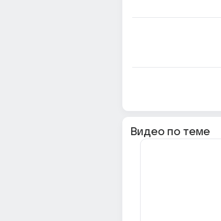
Видео по теме