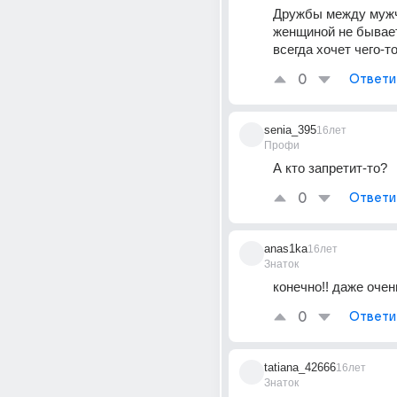
Дружбы между мужч
женщиной не бывает
всегда хочет чего-т
0
Ответи
senia_395
16лет
Профи
А кто запретит-то?
0
Ответи
anas1ka
16лет
Знаток
конечно!! даже очен
0
Ответи
tatiana_42666
16лет
Знаток