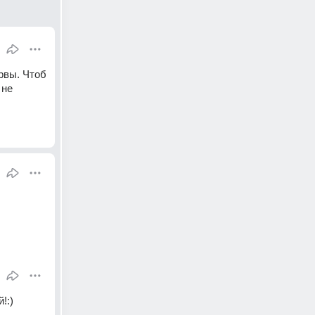
рвы. Чтоб 
не 
!:)