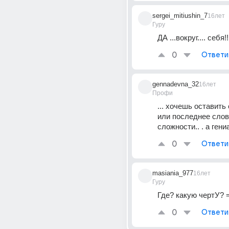
sergei_mitiushin_7
16лет
Гуру
ДА ...вокруг.... себя!!
0
Ответи
gennadevna_32
16лет
Профи
... хочешь оставить 
или последнее слово
сложности.. . а гени
0
Ответи
masiania_977
16лет
Гуру
Где? какую чертУ? 
0
Ответи