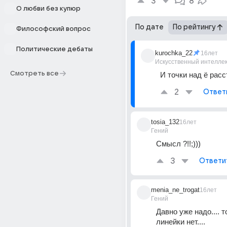
3
8
О любви без купюр
По дате
По рейтингу
Философский вопрос
Политические дебаты
kurochka_22
16лет
Искусственный интелле
Смотреть все
И точки над ё расс
2
Ответ
tosia_132
16лет
Гений
Смысл ?!!;)))
3
Ответи
menia_ne_trogat
16лет
Гений
Давно уже надо.... т
линейки нет....