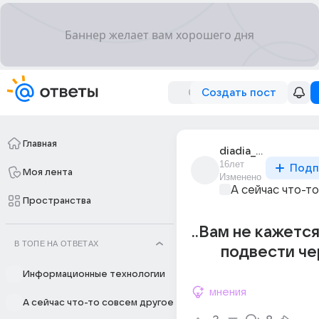
Создать пост
Главная
diadia_zhora_3
16лет
Подп
Моя лента
Изменено
А сейчас что-т
Пространства
..Вам не кажется
В ТОПЕ НА ОТВЕТАХ
подвести че
Информационные технологии
мнения
А сейчас что-то совсем другое