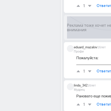
1
Ответи
eduard_mazalov
16лет
Профи
Пожалуйста: 
_________________
1
Ответи
linda_342
16лет
Мудрец
Рановато еще пожив
1
Ответи