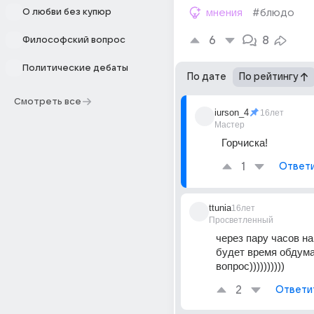
О любви без купюр
мнения
#блюдо
6
8
Философский вопрос
Политические дебаты
По дате
По рейтингу
Смотреть все
iurson_4
16лет
Мастер
Горчиска!
1
Ответ
ttunia
16лет
Просветленный
через пару часов на 
будет время обдумат
вопрос))))))))))
2
Ответи