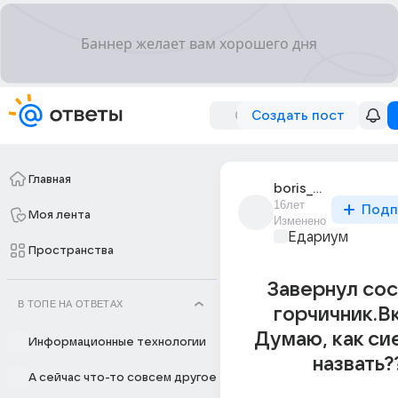
Создать пост
Главная
boris_2004
16лет
Подп
Моя лента
Изменено
Едариум
Пространства
Завернул сос
В ТОПЕ НА ОТВЕТАХ
горчичник.В
Думаю, как си
Информационные технологии
назвать?
А сейчас что-то совсем другое