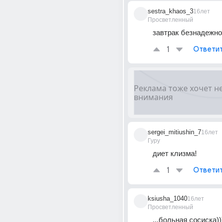
sestra_khaos_3
16лет
Просветленный
завтрак безнадежно
1
Ответи
sergei_mitiushin_7
16лет
Гуру
диет клизма!
1
Ответи
ksiusha_1040
16лет
Просветленный
...больная сосиска))