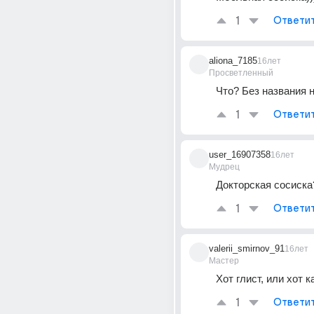
1
Ответи
aliona_7185
16лет
Просветленный
Что? Без названия 
1
Ответи
user_16907358
16лет
Мудрец
Докторская сосиска?
1
Ответи
valerii_smirnov_91
16лет
Мастер
Хот глист, или хот 
1
Ответи