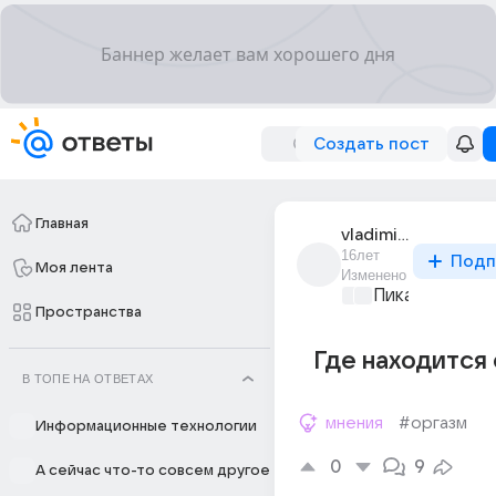
Создать пост
Главная
vladimir_21736
16лет
Подп
Моя лента
Изменено
Пикантно о л
Пространства
Где находится
В ТОПЕ НА ОТВЕТАХ
мнения
#оргазм
Информационные технологии
0
9
А сейчас что-то совсем другое