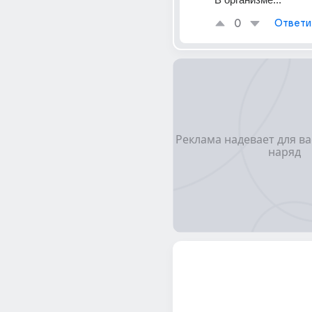
0
Ответи