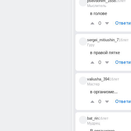
psevdonim_1658
16лет
Мыслитель
в голове
0
Ответи
sergei_mitiushin_7
16лет
Гуру
в правой пятке
0
Ответи
valiusha_394
16лет
Мастер
в организме...
0
Ответи
bat_rin
16лет
Мудрец
В организме...