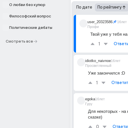
О любви без купюр
По дате
По рейтингу
Философский вопрос
user_20323586
16лет
Профи
Политические дебаты
Твой уже у тебя на
Смотреть все
1
Ответ
idiotko_naivnoe
16лет
Просветленный
Уже закончился :D
1
Ответи
egoka
16лет
Гуру
Для некоторых - на ко
сказке)
0
Ответи