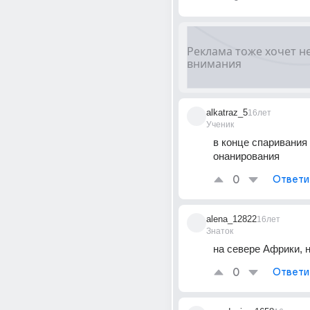
alkatraz_5
16лет
Ученик
в конце спаривания 
онанирования
0
Ответи
alena_12822
16лет
Знаток
на севере Африки, н
0
Ответи