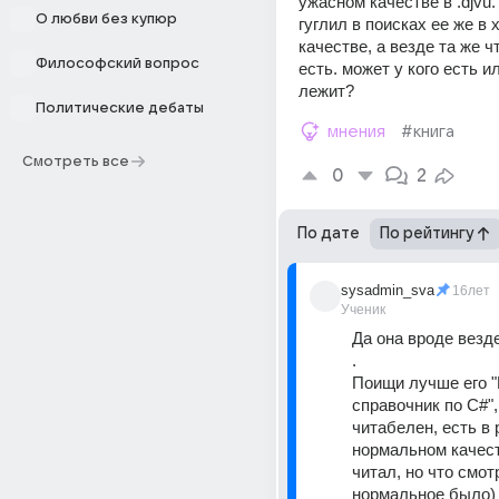
ужасном качестве в .djvu. 
О любви без купюр
гуглил в поисках ее же в 
качестве, а везде та же чт
Философский вопрос
есть. может у кого есть ил
лежит?
Политические дебаты
мнения
#книга
Смотреть все
0
2
По дате
По рейтингу
sysadmin_sva
16лет
Ученик
Да она вроде везде 
. 
Поищи лучше его "
справочник по C#", 
читабелен, есть в p
нормальном качеств
читал, но что смотр
нормальное было) .