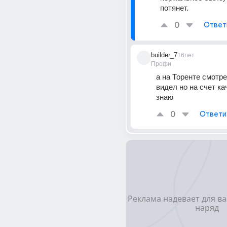
потянет.
0
Ответ
builder_7
16лет
Профи
а на Торенте смотрел
видел но на счет кач
знаю
0
Ответи