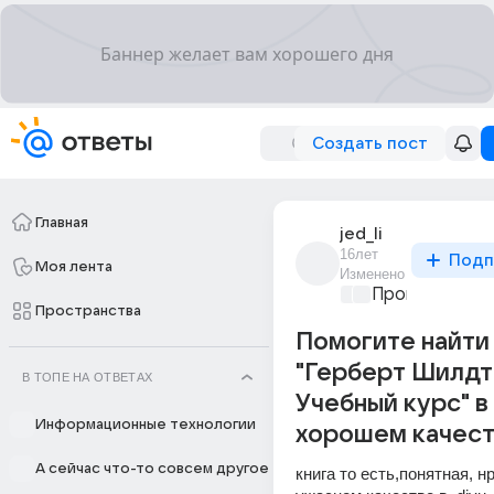
Создать пост
Главная
jed_li
16лет
Подп
Моя лента
Изменено
Программиро
Пространства
Помогите найти
"Герберт Шилдт 
В ТОПЕ НА ОТВЕТАХ
Учебный курс" в
Информационные технологии
хорошем качес
А сейчас что-то совсем другое
книга то есть,понятная, нр