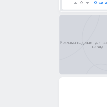
0
Ответи