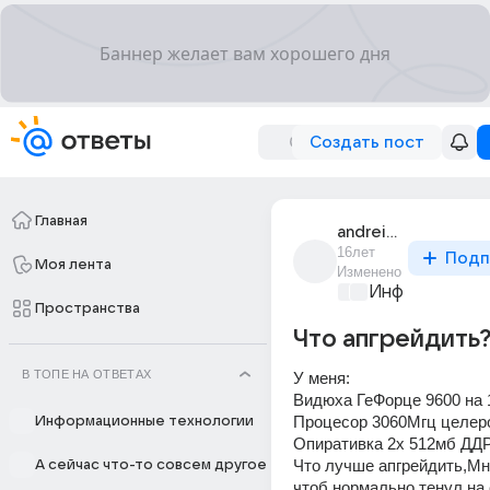
Создать пост
Главная
andrei_danilov_56
16лет
Подп
Моя лента
Изменено
Информационн
Пространства
Что апгрейдить
В ТОПЕ НА ОТВЕТАХ
У меня: 
Видюха ГеФорце 9600 на 
Процесор 3060Мгц целеро
Информационные технологии
Опиративка 2х 512мб ДДР
Что лучше апгрейдить,Мн
А сейчас что-то совсем другое
чтоб нормально тенул на