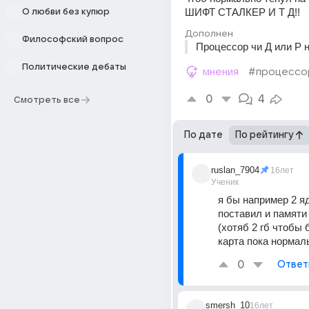
ШИФТ СТАЛКЕР И Т Д!!
О любви без купюр
Дополнен
Философский вопрос
Процессор чи Д или Р 
Политические дебаты
мнения
#процессо
0
4
Смотреть все
По дате
По рейтингу
ruslan_7904
16лет
Ученик
я бы например 2 яд
поставил и памяти
(хотяб 2 гб чтобы б
карта пока нормал
0
Ответ
smersh_10
16лет