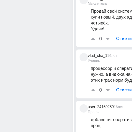
Мыслитель
Продай свой системн
купи новый, двух яд
четырёх. 
Удачи!
0
Ответи
vlad_cha_1
16лет
Ученик
процессор и операт
нужно. а видюха на 
этих играх норм бу
0
Ответи
user_24159289
16лет
Профи
добавь гиг оператив
проц