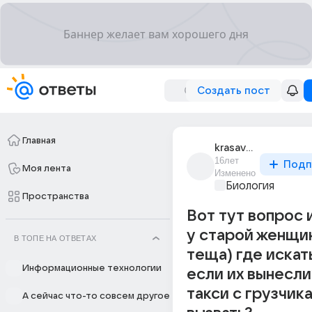
Создать пост
Главная
krasavcheg_91
16лет
Подп
Моя лента
Изменено
Биология
Пространства
Вот тут вопрос
у старой женщи
В ТОПЕ НА ОТВЕТАХ
теща) где искат
Информационные технологии
если их вынесли
такси с грузчик
А сейчас что-то совсем другое