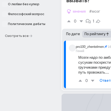
вызвать?
О любви без купюр
мнения
#мозг
Философский вопрос
0
1
Политические дебаты
По дате
По рейтингу
Смотреть все
pro100_zhentelmen
1
Гений
Мозги надо по амба
сусукам поскрести, 
грузчиками приедут
путь провожать....
0
Ответ