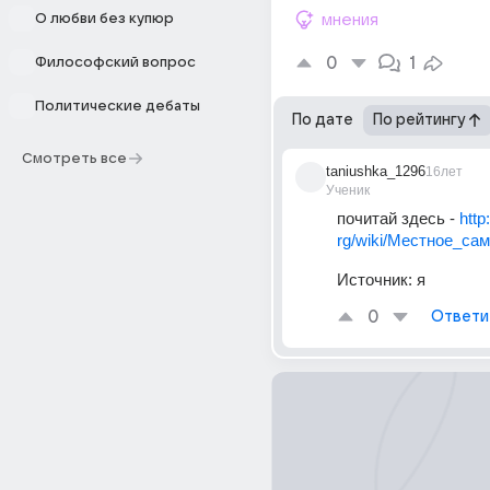
О любви без купюр
мнения
0
1
Философский вопрос
Политические дебаты
По дате
По рейтингу
Смотреть все
taniushka_1296
16лет
Ученик
почитай здесь - 
http
rg/wiki/Местное_са
Источник:
я
0
Ответи