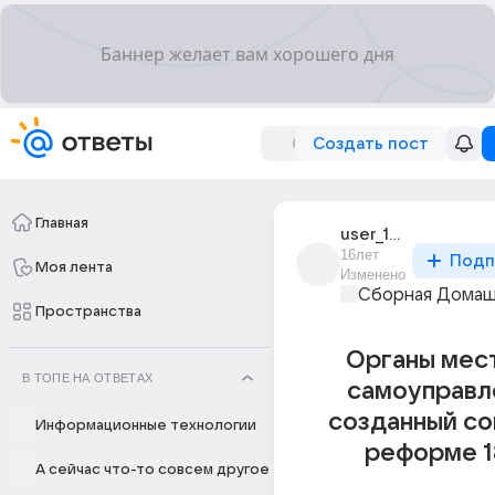
Создать пост
Главная
user_15894123
16лет
Подп
Моя лента
Изменено
Сборная Домаш
Пространства
Органы мес
В ТОПЕ НА ОТВЕТАХ
самоуправл
созданный со
Информационные технологии
реформе 1
А сейчас что-то совсем другое