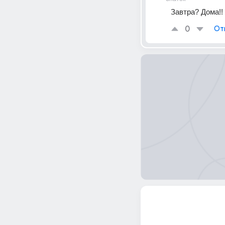
Завтра? Дома!!
0
От