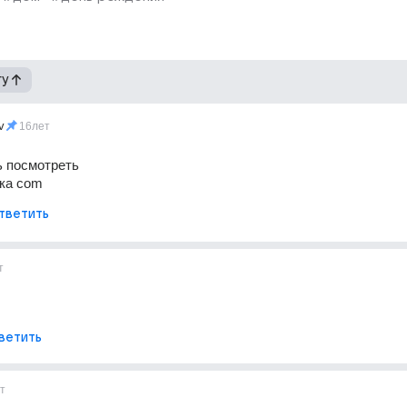
гу
v
16лет
 посмотреть 
чка com
тветить
т
ветить
т