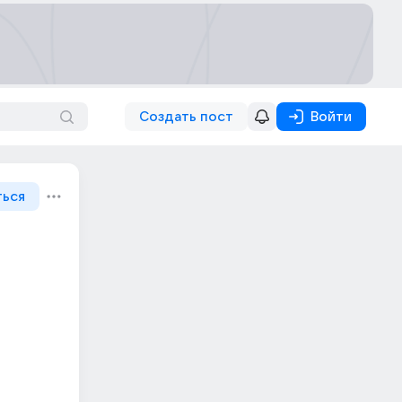
Создать пост
Войти
ться