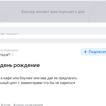
лет
Изменено
Подписа
ться?
+3
 день рождение
 в кафе или боулинг или мак дак не предлагать 
ьный цент с аниматорами что бы не париться
#дом
#день рождения