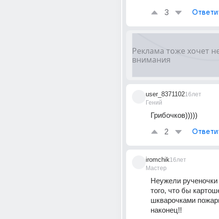
3
Ответи
user_8371102
16лет
Гений
Грибочков)))))
2
Ответи
iromchik
16лет
Мастер
Неужели рученочки 
того, что бы картоше
шкварочками пожарит
наконец!!