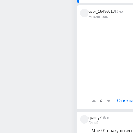
user_19496018
16лет
Мыслитель
4
Ответи
qwertyr
16лет
Гений
Мне 01 сразу позво