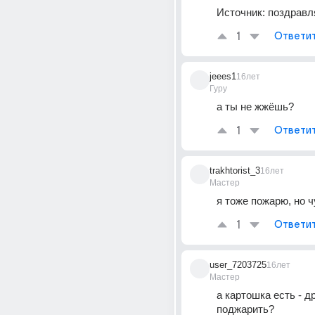
Источник:
поздравля
1
Ответи
jeees1
16лет
Гуру
а ты не жжёшь?
1
Ответи
trakhtorist_3
16лет
Мастер
я тоже пожарю, но ч
1
Ответи
user_7203725
16лет
Мастер
а картошка есть - др
поджарить?