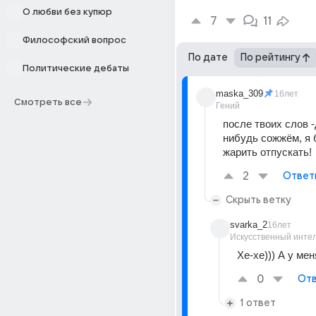
О любви без купюр
7
11
Философский вопрос
По дате
По рейтингу
Политические дебаты
maska_309
16лет
Смотреть все
Гений
после твоих слов -
нибудь сожжём, я 
жарить отпускать!
2
Ответ
Скрыть ветку
svarka_2
16лет
Искусственный инте
Хе-хе))) А у мен
0
Отв
1 ответ