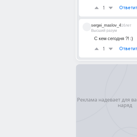
1
Ответи
sergei_maslov_4
16лет
Высший разум
С кем сегодня ?! :)
1
Ответи