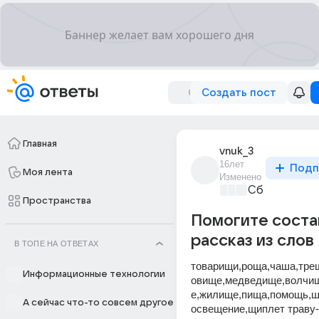
Создать пост
Главная
vnuk_3
16лет
Подп
Моя лента
Изменено
Сборная До
Пространства
Помогите соста
рассказ из слов
В ТОПЕ НА ОТВЕТАХ
товарищи,роща,чаша,тре
Информационные технологии
овище,медведище,волчи
е,жилище,пища,помощь,ш
А сейчас что-то совсем другое
освещение,щиплет траву-