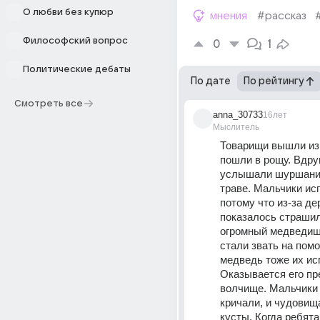
О любви без купюр
мнения
#рассказ
Философский вопрос
0
1
Политические дебаты
По дате
По рейтингу
Смотреть все
anna_30733
16лет
Мыслитель
Товарищи вышли из 
пошли в рощу. Вдруг
услышали шуршание
траве. Мальчики исп
потому что из-за де
показалось страшил
огромный медведище
стали звать на помо
медведь тоже их исп
Оказывается его пр
волчище. Мальчики 
кричали, и чудовища
кусты. Когда ребята