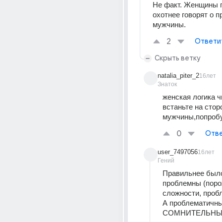
Не факт. Женщины п
охотнее говорят о п
мужчины.
2
Ответи
Скрыть ветку
natalia_piter_2
16лет
Знаток
женская логика ч
встаньте на сторо
мужчины,попробуй
0
Отве
user_7497056
16лет
Гений
Правильнее было 
проблемны (пор
сложности, проб
А проблематичный
СОМНИТЕЛЬНЫЙ