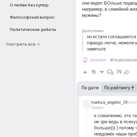
они видят БОльше подвод
О любви без купюр
например, в семейной жизн
мужины? 
Философский вопрос
Политические дебаты
Дополнен
но кстати соглашаются 
гораздо легче, нежели м
Смотреть все
заметьте
мнения
#психологи
15
79
По дате
По рейтингу
markiza_angelov_24
16ле
Оракул
к сожалению, это так
не зря ведь в психу
больше))) ) потому 
невдомёк наши проб