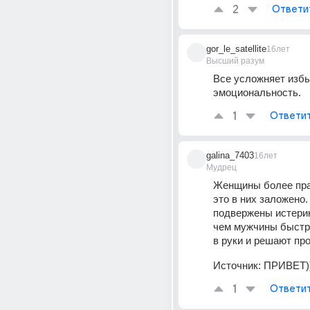
2
Ответи
gor_le_satellite
16лет
Высший разум
Все усложняет избы
эмоциональность.
1
Ответи
galina_7403
16лет
Мудрец
Женщины более пра
это в них заложено.
подвержены истерик
чем мужчины быстро
в руки и решают пр
Источник:
ПРИВЕТ)
1
Ответи