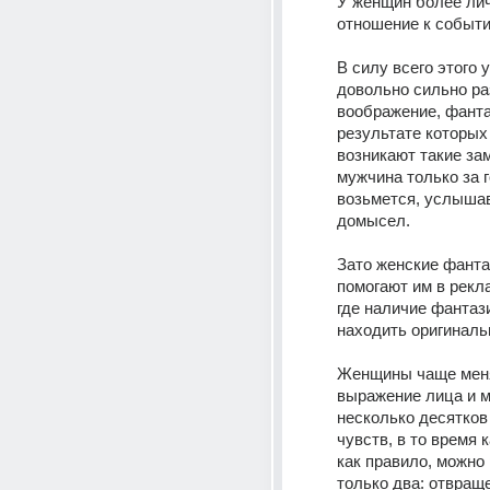
У женщин более лич
отношение к событи
В силу всего этого 
довольно сильно ра
воображение, фантаз
результате которых 
возникают такие зам
мужчина только за г
возьмется, услышав
домысел. 
Зато женские фанта
помогают им в рекла
где наличие фантази
находить оригиналь
Женщины чаще мен
выражение лица и мо
несколько десятков
чувств, в то время к
как правило, можно 
только два: отвраще