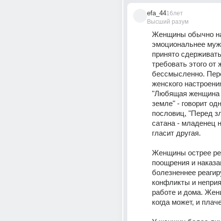
efa_44
16лет
Высший разум
Женщины обычно на
эмоциональнее мужч
принято сдерживать
требовать этого от
бессмысленно. Пер
женского настроения
"Любящая женщина -
земле" - говорит одн
пословиц, "Перед зл
сатана - младенец не
гласит другая. 
Женщины острее реа
поощрения и наказан
болезненнее реагиру
конфликты и неприя
работе и дома. Жен