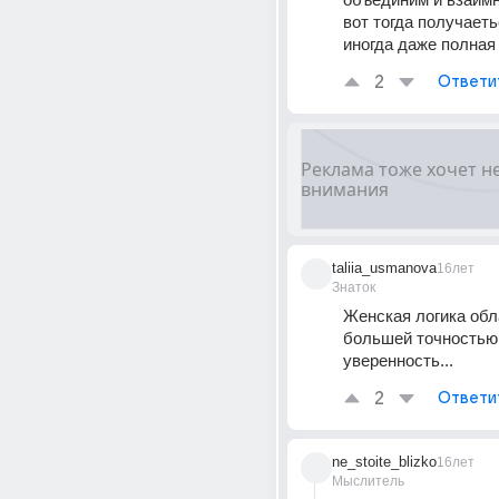
вот тогда получаеть
иногда даже полная 
2
Ответи
taliia_usmanova
16лет
Знаток
Женская логика обл
большей точностью,
уверенность...
2
Ответи
ne_stoite_blizko
16лет
Мыслитель