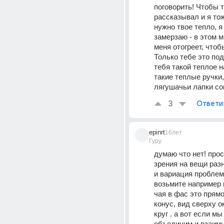
поговорить! Чтобы т
рассказывал и я тож
нужно твое тепло, я 
замерзаю - в этом ми
меня отогреет, чтоб
Только тебе это под 
тебя такой теплое на
такие теплые ручки,
лягушачьи лапки со
3
Ответи
epinrt
16лет
Гуру
думаю что нет! прос
зрения на вещи разн
и вариация проблем.
возьмите например 
чая в фас это прямо
конус, вид сверху о
круг . а вот если мы
объединим и взаимн