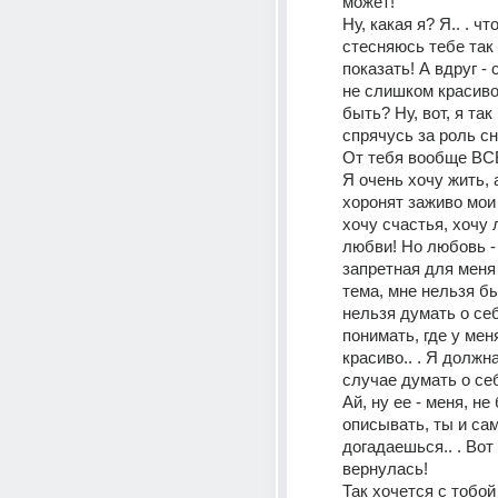
может! 
Ну, какая я? Я.. . что
стесняюсь тебе так 
показать! А вдруг - 
не слишком красиво?
быть? Ну, вот, я так 
спрячусь за роль снов
От тебя вообще ВСЁ 
Я очень хочу жить, а
хоронят заживо мои 
хочу счастья, хочу 
любви! Но любовь - 
запретная для меня 
тема, мне нельзя б
нельзя думать о себ
понимать, где у мен
красиво.. . Я должн
случае думать о себе
Ай, ну ее - меня, не 
описывать, ты и сам
догадаешься.. . Вот "
вернулась! 
Так хочется с тобой