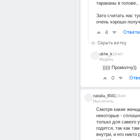
тараканы в голове.. 
Зато считать нас ту
очень хорошо получ
4
Ответи
Скрыть ветку
ukhe_k
16лет
Мудрец
))))) Промолчу))
0
Отве
natalia_8041
16лет
Мыслитель
Смотря какие женщи
некоторые - сплошн
только для самого у
годятся, так как там
внутри, и его никто 