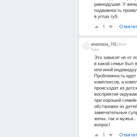
равнодушие. У женщ
подвижность проявл
в углах губ.
1
Ответи
anastasia_741
16лет
Гуру
Это зависит не от пол
в какой семье был в
или иной индивидуум
Проблемность идет 
комплексов, а комп
происходят из детск
восприятия окружаю
при хорошей семейн
обстановке из дете
замечательные супру
жены, так и мужья.. 
вопрос!
1
Ответи