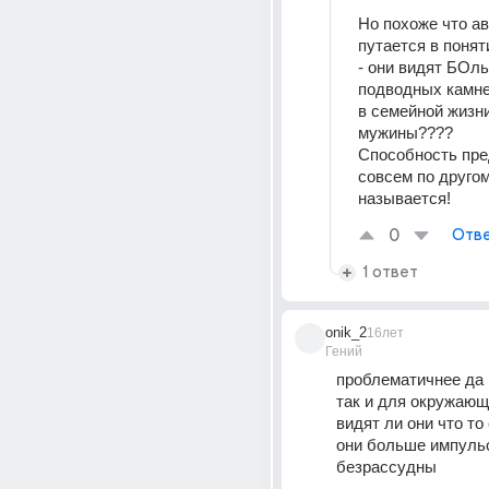
Но похоже что ав
путается в понят
- они видят БОль
подводных камней
в семейной жизни.
мужины????
Способность пре
совсем по другом
называется!
0
Отве
1 ответ
onik_2
16лет
Гений
проблематичнее да к
так и для окружающи
видят ли они что то
они больше импульс
безрассудны