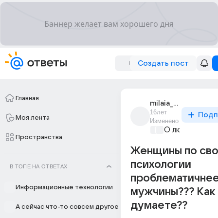
Создать пост
Главная
milaia_190
16лет
Подп
Моя лента
Изменено
О любви без 
Пространства
Женщины по св
психологии
В ТОПЕ НА ОТВЕТАХ
проблематичнее
Информационные технологии
мужчины??? Как
думаете??
А сейчас что-то совсем другое