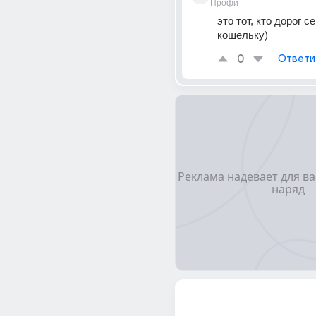
Профи
это тот, кто дорог с
кошельку)
0
Ответи