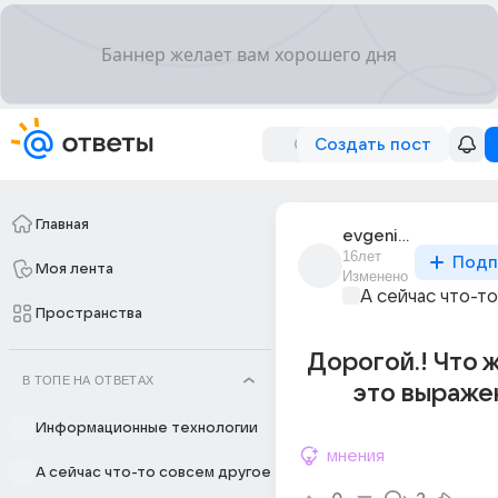
Создать пост
Главная
evgeniia_iugova_1
16лет
Подп
Моя лента
Изменено
А сейчас что-т
Пространства
Дорогой.! Что 
В ТОПЕ НА ОТВЕТАХ
это выражен
Информационные технологии
мнения
А сейчас что-то совсем другое