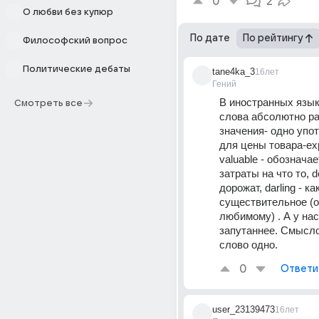
0
2
О любви без купюр
По дате
По рейтингу
Философский вопрос
Политические дебаты
tane4ka_3
16лет
Гений
В иностранных языка
Смотреть все
слова абсолютно ра
значения- одно упот
для цены товара-exp
valuable - обознача
затраты на что то, de
дорожат, darling - как
существительное (о
любимому) . А у нас
запутаннее. Смыслов
слово одно.
0
Ответи
user_23139473
16лет