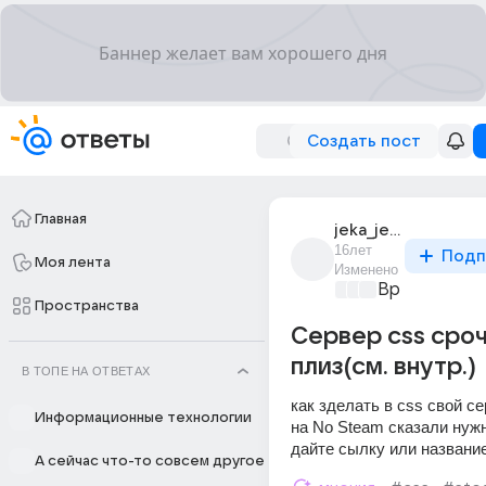
Создать пост
Главная
jeka_jeka_17
16лет
Подп
Моя лента
Изменено
Время игр
+4
Пространства
Сервер css сро
плиз(см. внутр.)
В ТОПЕ НА ОТВЕТАХ
как зделать в css свой се
Информационные технологии
на No Steam сказали нужн
дайте сылку или названи
А сейчас что-то совсем другое