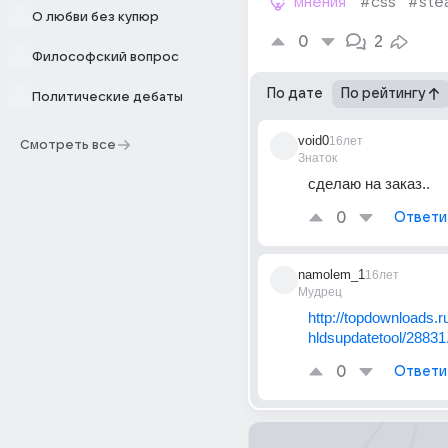
мнения
#css
#ste
О любви без купюр
0
2
Философский вопрос
По дате
По рейтингу
Политические дебаты
void0
16лет
Смотреть все
Знаток
сделаю на заказ..
0
Ответи
namolem_1
16лет
Мудрец
http://topdownloads.r
hldsupdatetool/28831
0
Ответи