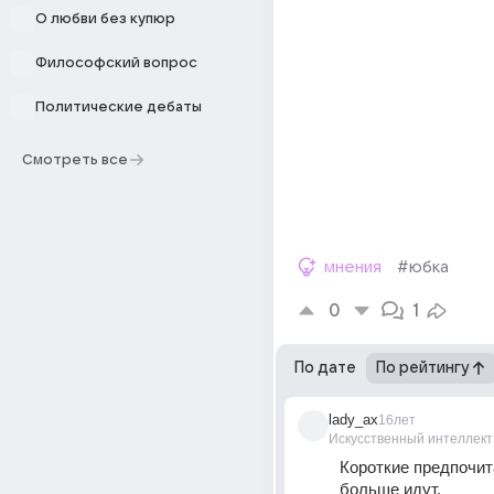
О любви без купюр
Философский вопрос
Политические дебаты
Смотреть все
мнения
#юбка
0
1
По дате
По рейтингу
lady_ax
16лет
Искусственный интеллект
Короткие предпочита
больше идут.