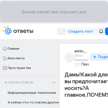
Создать пост
Главная
aleko_sadko
16лет
Подп
Моя лента
Изменено
Пикантно о л
Пространства
Дамы!Какой дли
вы предпочитае
В ТОПЕ НА ОТВЕТАХ
носить?А
Информационные технологии
главное,ПОЧЕМ
А сейчас что-то совсем другое