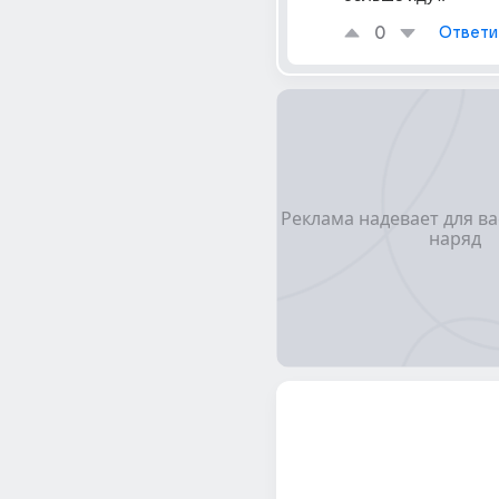
0
Ответи