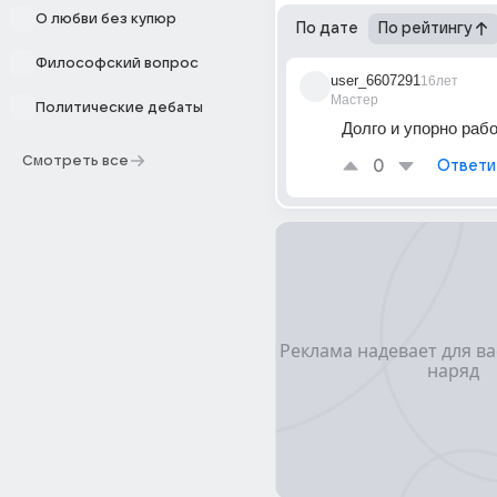
О любви без купюр
По дате
По рейтингу
Философский вопрос
user_6607291
16лет
Мастер
Политические дебаты
Долго и упорно рабо
Смотреть все
0
Ответи