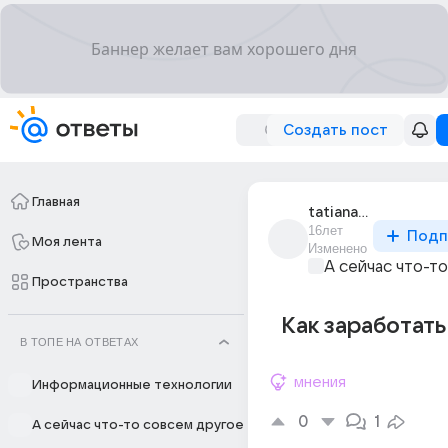
Создать пост
Главная
tatiana_brekhova_4
16лет
Подп
Моя лента
Изменено
А сейчас что-т
Пространства
Как заработать
В ТОПЕ НА ОТВЕТАХ
мнения
Информационные технологии
0
1
А сейчас что-то совсем другое