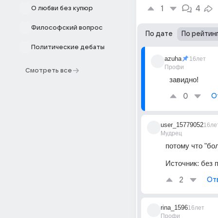
1
4
О любви без купюр
Философский вопрос
По дате
По рейтин
Политические дебаты
azuha
16лет
Профи
Смотреть все
завидно!
0
О
user_15779052
16ле
Мудрец
потому что "бо
Источник:
без 
2
От
rina_1596
16лет
Профи