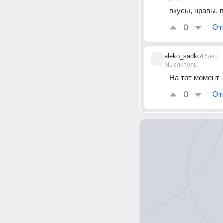
вкусы, нравы, 
0
От
aleko_sadko
16лет
Мыслитель
На тот момент 
0
От