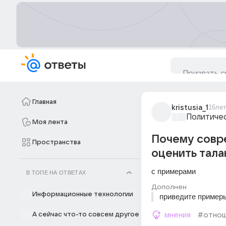
Главная
kristusia_1
16лет
Политиче
Моя лента
Почему совре
Пространства
оценить тала
с примерами
В ТОПЕ НА ОТВЕТАХ
Дополнен
Информационные технологии
приведите примеры
А сейчас что-то совсем другое
мнения
#отнош