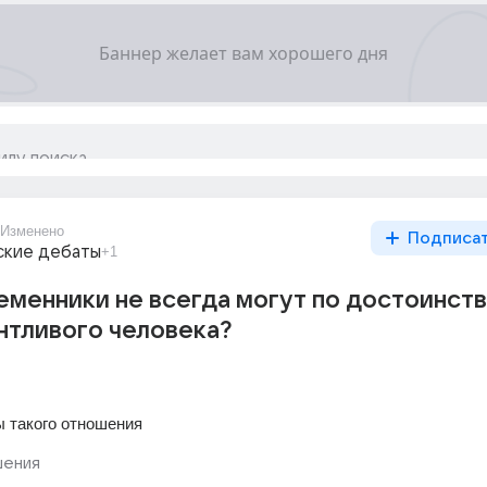
Изменено
Подписа
ские дебаты
+1
менники не всегда могут по достоинст
нтливого человека?
 такого отношения
ения