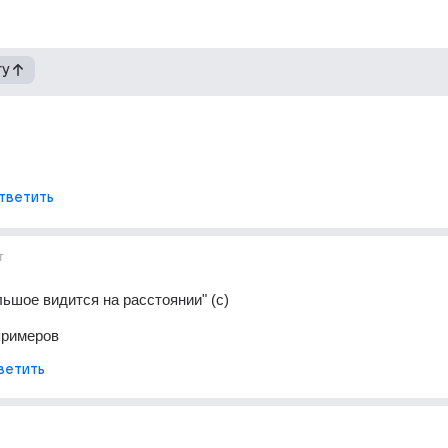
гу
тветить
т
льшое видится на расстоянии" (с)
примеров
ветить