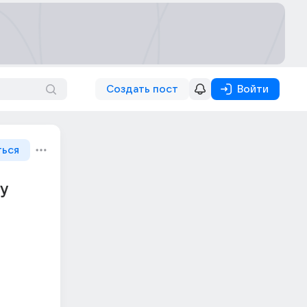
Создать пост
Войти
ться
ву