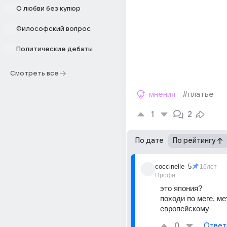
О любви без купюр
Философский вопрос
Политические дебаты
Смотреть все
мнения
#платье
1
2
По дате
По рейтингу
coccinelle_5
16лет
Профи
это япония? 
походи по меге, ме
европейскому
0
Ответ