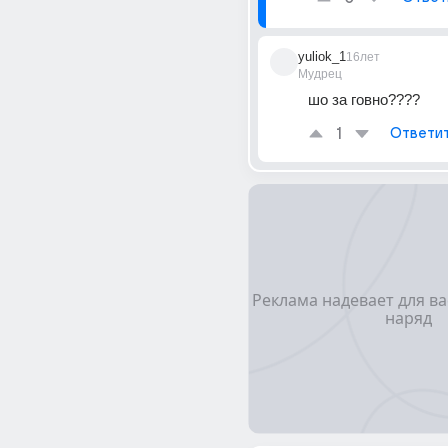
yuliok_1
16лет
Мудрец
шо за говно????
1
Ответи