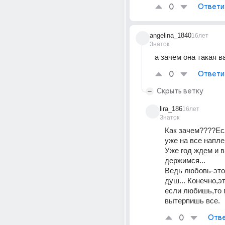
0
Ответи
angelina_1840
16лет
Знаток
а зачем она такая 
0
Ответи
Скрыть ветку
lira_186
16лет
Знаток
Как зачем????Ес
уже на все напле
Уже год ждем и в
держимся... 
Ведь любовь-это
душ... Конечно,эт
если любишь,то 
вытерпишь все.
0
Отве