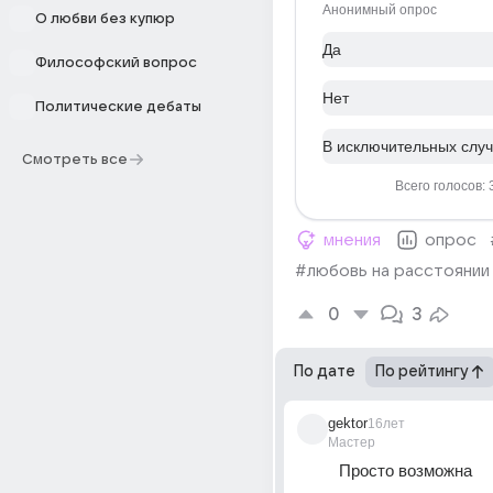
Анонимный опрос
О любви без купюр
Да
Философский вопрос
Нет
Политические дебаты
В исключительных слу
Смотреть все
Всего голосов: 
мнения
опрос
#любовь на расстоянии
0
3
По дате
По рейтингу
gektor
16лет
Мастер
Просто возможна