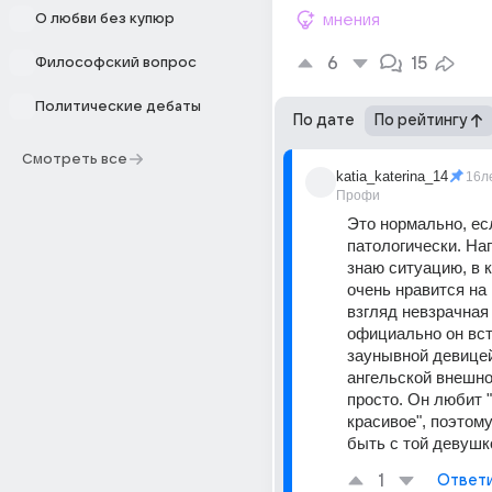
О любви без купюр
мнения
6
15
Философский вопрос
Политические дебаты
По дате
По рейтингу
Смотреть все
katia_katerina_14
16л
Профи
Это нормально, есл
патологически. Нап
знаю ситуацию, в 
очень нравится на 
взгляд невзрачная 
официально он вст
заунывной девицей
ангельской внешно
просто. Он любит "
красивое", поэтому
быть с той девушк
1
Ответ