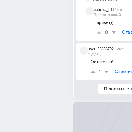
petrova_31
16лет
Просветленный
привет))
0
Отве
user_22838792
16лет
Мудрец
Эстетство!
1
Ответи
Показать е