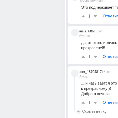
Просветленный
Это подчеркивает то
1
Ответи
liusia_686
16лет
Мудрец
да, от этого и жизнь
прекрассней!
1
Ответи
user_18704817
16лет
Оракул
....и называется эт
к прекрасному )) 
Доброго вечера!
1
Ответи
Скрыть ветку