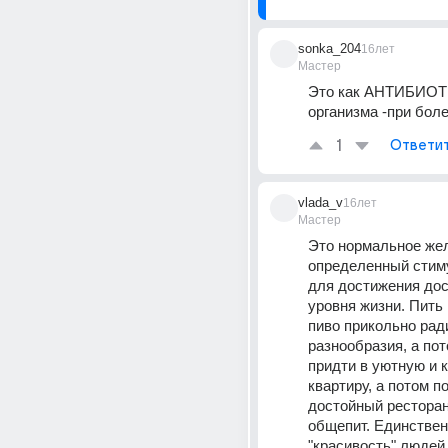
sonka_204
16лет
Мастер
Это как АНТИБИОТИ
организма -при болез
1
Ответи
vlada_v
16лет
Мастер
Это нормальное жел
определенный стиму
для достижения дос
уровня жизни. Пить 
пиво прикольно ради
разнообразия, а пот
придти в уютную и 
квартиру, а потом по
достойный ресторан,
общепит. Единствен
"красивость" людей 