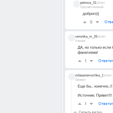
petrova_31
16лет
Просветленный
доброго))
0
Отве
veronika_m_26
16лет
Ученик
ДА, но только если б
фанатизма!
1
Ответи
milaiastervochka_1
16лет
Оракул
Еще бы.. конечно..!!
Источник:
Привет!!!
1
Ответи
Скрыть ветку