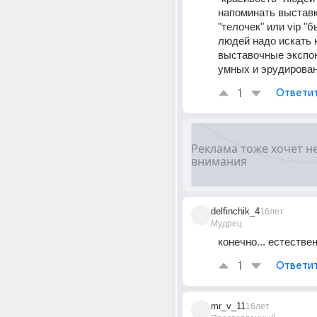
напоминать выставк
"телочек" или vip "б
людей надо искать 
выставочные экспон
умных и эрудирова
1
Ответи
delfinchik_4
16лет
Мудрец
конечно... естествен
1
Ответи
mr_v_11
16лет