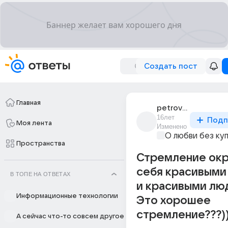
Создать пост
Главная
petrova_31
16лет
Подп
Моя лента
Изменено
О любви без ку
Пространства
Стремление ок
себя красивыми
В ТОПЕ НА ОТВЕТАХ
и красивыми людь
Информационные технологии
Это хорошее
стремление???))
А сейчас что-то совсем другое