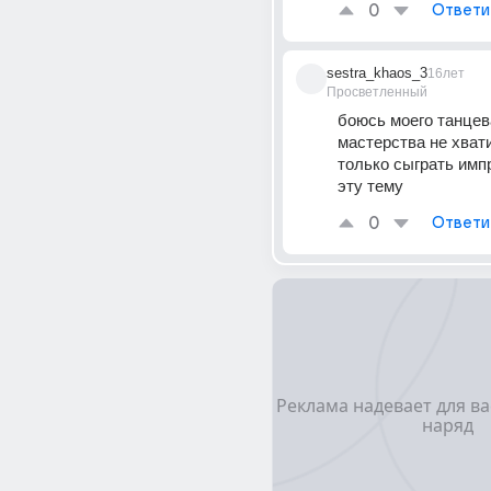
0
Ответи
sestra_khaos_3
16лет
Просветленный
боюсь моего танцев
мастерства не хватит
только сыграть имп
эту тему
0
Ответи