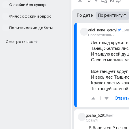
10
10
О любви без купюр
По дате
По рейтингу
Философский вопрос
Политические дебаты
oriol_none_gordyi
16л
Просветленный
Смотреть все
Листопад кружит в 
Танец Желтых листь
И танцую всей душо
Словно мальчик мо
Все танцует вдруг с
И весь лес Танц-по
Кружат листья конф
Ты танцуй со мной -
1
Ответ
gosha_529
16лет
Оракул
В бане я ещё не тан