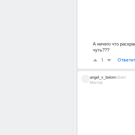
А ничего что раскра
чуть???
1
Ответи
angel_v_belom
16лет
Мастер