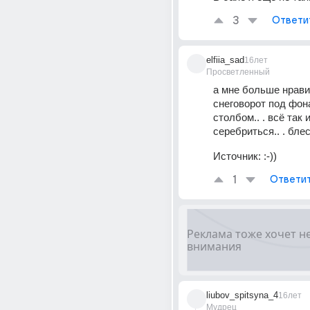
3
Ответи
elfiia_sad
16лет
Просветленный
а мне больше нрави
снеговорот под фон
столбом.. . всё так 
серебриться.. . бле
Источник:
:-))
1
Ответи
liubov_spitsyna_4
16лет
Мудрец