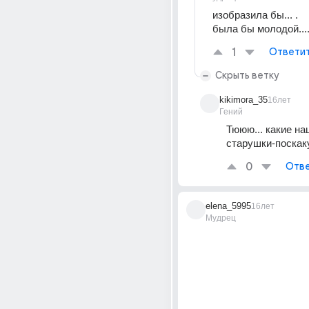
изобразила бы... .
была бы молодой...
1
Ответи
Скрыть ветку
kikimora_35
16лет
Гений
Тююю... какие на
старушки-поскакуш
0
Отве
elena_5995
16лет
Мудрец