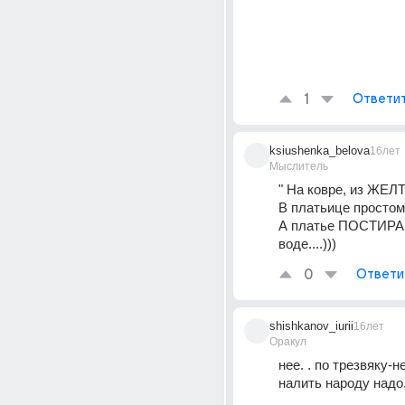
1
Ответи
ksiushenka_belova
16лет
Мыслитель
" На ковре, из ЖЕЛ
В платьице простом..
А платье ПОСТИРА
воде....)))
0
Ответи
shishkanov_iurii
16лет
Оракул
нее. . по трезвяку-не
налить народу надо.