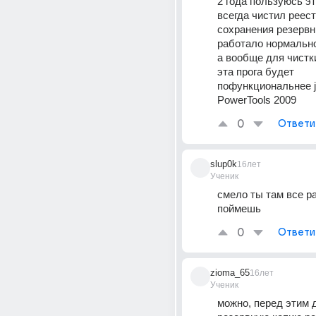
2 года пользуюсь это
всегда чистил реест
сохранения резервны
работало нормально
а вообще для чистки
эта прога будет 
пофункциональнее j
PowerTools 2009
0
Ответи
slup0k
16лет
Ученик
смело ты там все ра
поймешь
0
Ответи
zioma_65
16лет
Ученик
можно, перед этим д