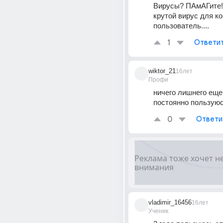
Вирусы? ПАмАГите!!!
крутой вирус для ком
пользователь....
1
Ответи
wiktor_21
16лет
Профи
ничего лишнего еще
постоянно пользуюс
0
Ответи
vladimir_16456
16лет
Ученик