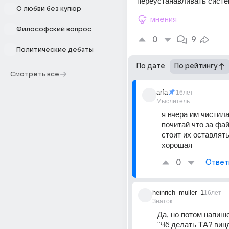
переустанавливать систе
О любви без купюр
мнения
Философский вопрос
0
9
Политические дебаты
По дате
По рейтингу
Смотреть все
arfa
16лет
Мыслитель
я вчера им чистила
почитай что за фай
стоит их оставлять
хорошая
0
Ответ
heinrich_muller_1
16лет
Знаток
Да, но потом напише
"Чё делать ТА? винд