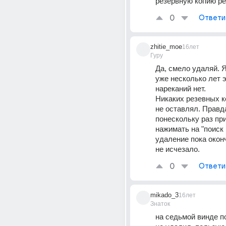
резервную копию р
0
Ответи
zhitie_moe
16лет
Гуру
Да, смело удаляй. Я
уже несколько лет э
нареканий нет. 
Никаких резевных ко
не оставлял. Правда
понескольку раз пр
нажимать на "поиск 
удаление пока оконч
не исчезало.
0
Ответи
mikado_3
16лет
Знаток
на седьмой винде по