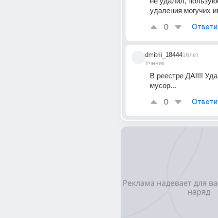
не удалил, пользую
удаления могучих и
0
Ответи
dmitrii_18444
16лет
Ученик
В реестре ДА!!!! Уда
мусор...
0
Ответи