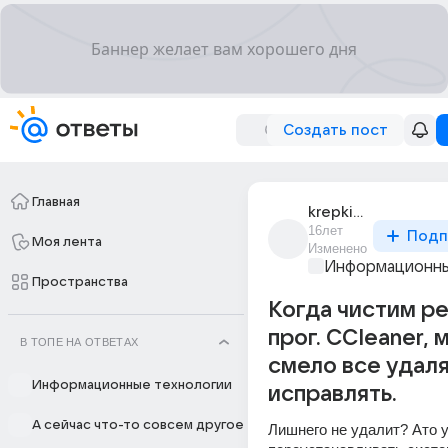
Создать пост
Главная
krepkieoreshki
16лет
Подп
Моя лента
Изменено
Информационны
Пространства
Когда чистим р
прог. CCleaner,
В ТОПЕ НА ОТВЕТАХ
смело все удаля
Информационные технологии
исправлять.
А сейчас что-то совсем другое
Лишнего не удалит? Ато у