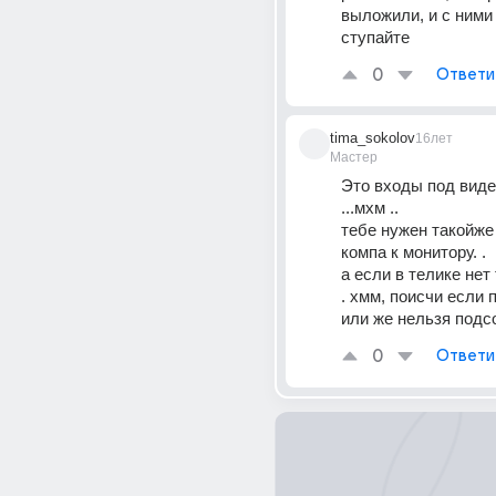
выложили, и с ними 
ступайте
0
Ответи
tima_sokolov
16лет
Мастер
Это входы под виде
...мхм .. 
тебе нужен такойже 
компа к монитору. . 
а если в телике нет 
. хмм, поисчи если 
или же нельзя подсо
0
Ответи