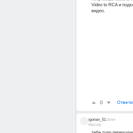
Video to RCA и под
видео. 
0
Ответи
igorian_51
16лет
Мастер
тебе тупо переходни