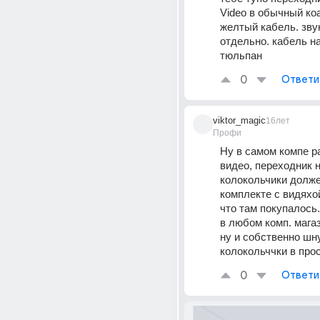
Video в обычный ко
желтый кабель. звук
отдельно. кабель н
тюльпан
0
Ответи
viktor_magic
16лет
Профи
Ну в самом компе р
видео, переходник н
колокольчики долже
комплекте с видяхой
что там покупалось. 
в любом комп. магаз
ну и собственно шну
колокольччки в про
0
Ответи