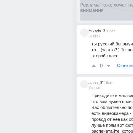
mikado_3
16лет
Знаток
ты русский бы выучи
то. . (за что? ) Ты 
второй класс.
0
Ответи
alana_91
16лет
Ученик
Приходите в магазин
что вам нужен прово
Вас обязательно пой
есть видеокамера - 
провод от нее как об
лучше прям вот фот
распечатайте, котор