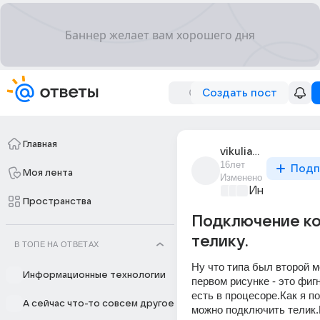
Создать пост
Главная
vikulia_1979
16лет
Подп
Моя лента
Изменено
Информацио
Пространства
Подключение ко
телику.
В ТОПЕ НА ОТВЕТАХ
Ну что типа был второй м
Информационные технологии
первом рисунке - это фигн
есть в процесоре.Как я по
А сейчас что-то совсем другое
можно подключить телик.