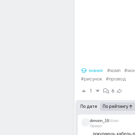
знания
#комп
#мо
#рисунок
#провод
1
6
По дате
По рейтингу
dimonn_19
16лет
Оракул
покупаешь кабель-п