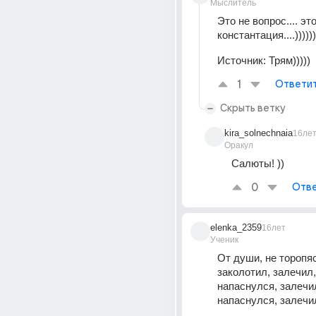
Мыслитель
Это не вопрос.... это
константация....))))))
Источник:
Трям)))))
1
Ответи
Скрыть ветку
kira_solnechnaia
16ле
Оракул
Салюты! ))
0
Отве
elenka_2359
16лет
Ученик
От души, не торопясь
заколотил, залечил,
напаснулся, залечил
напаснулся, залечил