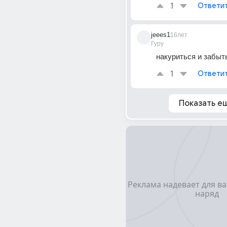
1
Ответи
jeees1
16лет
Гуру
накуриться и забыть
1
Ответи
Показать е