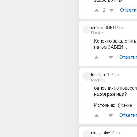
2
Ответи
aleksei_6454
16лет
Профи
Конечно закалотить,
патом ЗАБЕЙ...
1
Ответи
kazulka_1
16лет
Мудрец
однозначно повесели
какая разница?
Источник:
;))хе-хе
1
Ответи
dima_lubiy
16лет