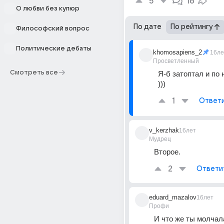
5
16
О любви без купюр
По дате
По рейтингу
Философский вопрос
Политические дебаты
khomosapiens_2
16ле
Просветленный
Смотреть все
Я-б затоптал и по 
)))
1
Ответ
v_kerzhak
16лет
Мудрец
Второе.
2
Ответи
eduard_mazalov
16лет
Профи
И что же ты молчала