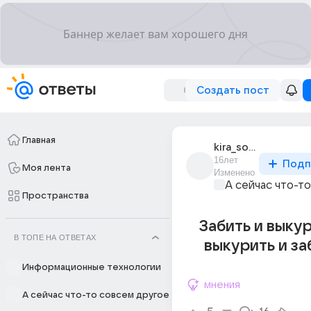
Создать пост
Главная
kira_solnechnaia
16лет
Подп
Моя лента
Изменено
А сейчас что-т
Пространства
Забить и выку
В ТОПЕ НА ОТВЕТАХ
выкурить и заб
Информационные технологии
мнения
А сейчас что-то совсем другое