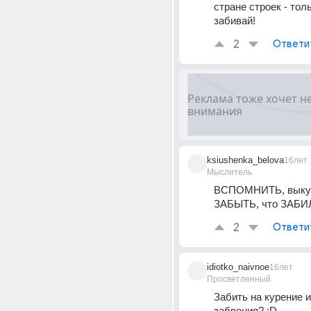
стране строек - толь
забивай!
2
Ответи
ksiushenka_belova
16лет
Мыслитель
ВСПОМНИТЬ, выкури
ЗАБЫТЬ, что ЗАБИЛА
2
Ответи
idiotko_naivnoe
16лет
Просветленный
Забить на курение и
забвения? :D