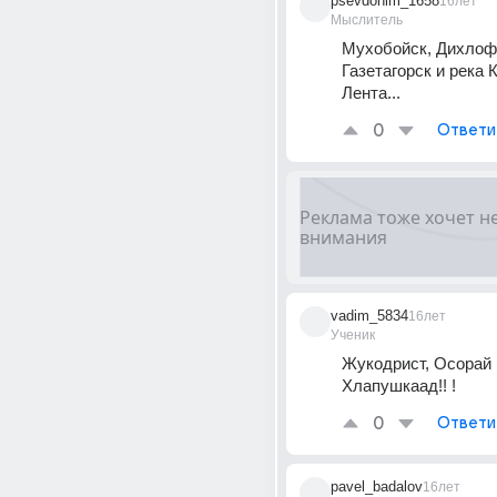
psevdonim_1658
16лет
Мыслитель
Мухобойск, Дихлофо
Газетагорск и река К
Лента...
0
Ответи
vadim_5834
16лет
Ученик
Жукодрист, Осорай и
Хлапушкаад!! !
0
Ответи
pavel_badalov
16лет