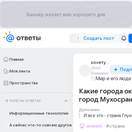
Создать пост
Главная
sovety_deputatam
16лет
Подп
Моя лента
Изменено
Мир и его люди
Пространства
Какие города о
город Мухосран
В ТОПЕ НА ОТВЕТАХ
Дополнен
Информационные технологии
И все это - страна Глух
А сейчас что-то совсем другое
мнения
#страна