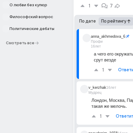
О любви без купюр
1
7
Философский вопрос
По дате
По рейтингу
Политические дебаты
anna_akhmedova_6
Профи
Смотреть все
16лет
а чего его окружать
срут везде
1
Ответ
v_kerzhak
16лет
Мудрец
Лондон, Москва, Па
такая же мелочь.
1
Ответи