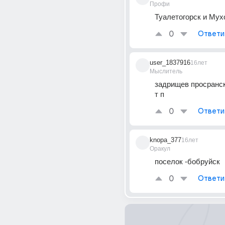
Профи
Туалетогорск и Мух
0
Ответи
user_1837916
16лет
Мыслитель
задрищев просранск 
т п
0
Ответи
knopa_377
16лет
Оракул
поселок -бобруйск
0
Ответи