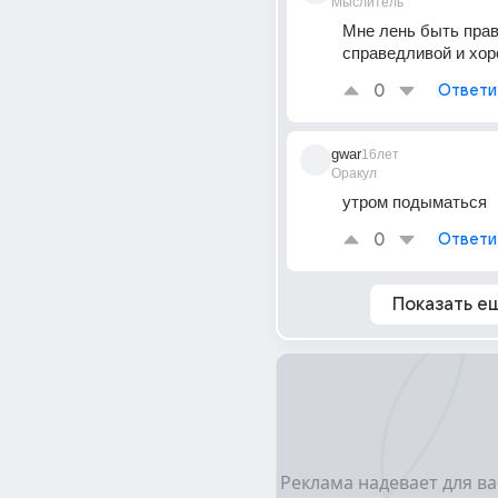
Мыслитель
Мне лень быть прав
справедливой и хор
0
Ответи
gwar
16лет
Оракул
утром подыматься
0
Ответи
Показать е