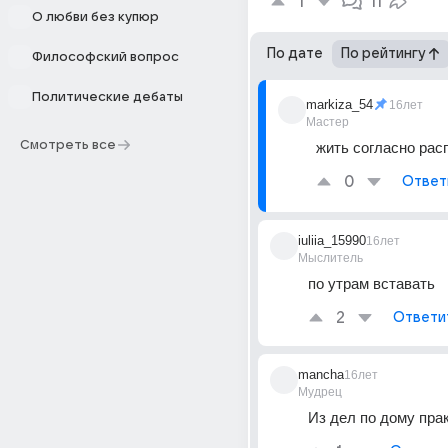
1
11
О любви без купюр
По дате
По рейтингу
Философский вопрос
Политические дебаты
markiza_54
16лет
Мастер
Смотреть все
жить согласно рас
0
Ответ
iuliia_15990
16лет
Мыслитель
по утрам вставать
2
Ответи
mancha
16лет
Мудрец
Из дел по дому прак