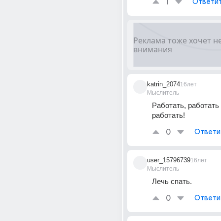
1
Ответи
katrin_2074
16лет
Мыслитель
Работать, работать 
работать!
0
Ответи
user_15796739
16лет
Мыслитель
Лечь спать.
0
Ответи