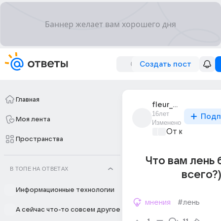
Создать пост
Главная
fleur_dorange_2
16лет
Подп
Моя лента
Изменено
От колыбели 
Пространства
Что вам лень
В ТОПЕ НА ОТВЕТАХ
всего?
Информационные технологии
мнения
#лень
А сейчас что-то совсем другое