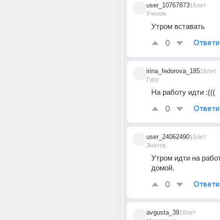
user_10767873
16лет
Ученик
Утром вставать
0
Ответи
irina_fedorova_185
16лет
Гуру
На работу идти :(((
0
Ответи
user_24062490
16лет
Знаток
Утром идти на работ
домой.
0
Ответи
avgusta_39
16лет