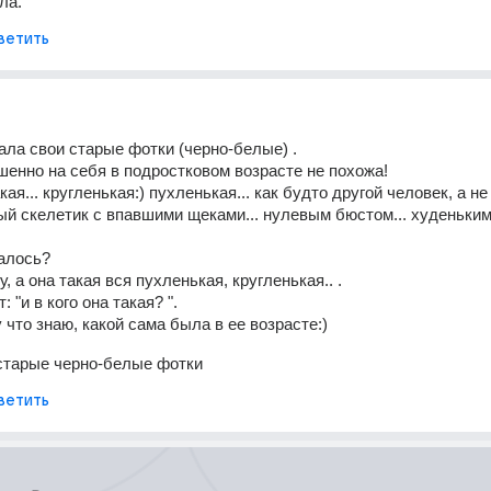
ла.
ветить
ала свои старые фотки (черно-белые) . 
шенно на себя в подростковом возрасте не похожа! 
ый скелетик с впавшими щеками... нулевым бюстом... худеньким
алось? 
, а она такая вся пухленькая, кругленькая.. . 
 "и в кого она такая? ". 
 что знаю, какой сама была в ее возрасте:)
старые черно-белые фотки
ветить