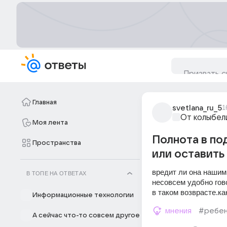
Главная
svetlana_ru_5
1
От колыбел
Моя лента
Полнота в по
Пространства
или оставить
вредит ли она нашим
В ТОПЕ НА ОТВЕТАХ
несовсем удобно гово
в таком возврасте.ка
Информационные технологии
мнения
#ребе
А сейчас что-то совсем другое