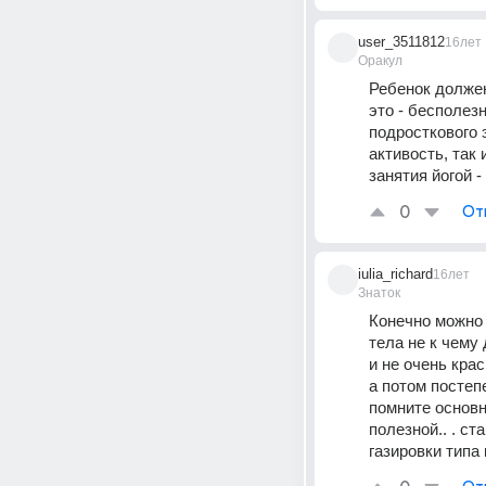
user_3511812
16лет
Оракул
Ребенок должен
это - бесполезн
подросткового э
активость, так
занятия йогой -
0
От
iulia_richard
16лет
Знаток
Конечно можно 
тела не к чему
и не очень крас
а потом постеп
помните основн
полезной.. . ст
газировки типа 