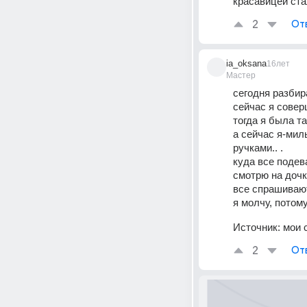
красавицей ста
2
От
ia_oksana
16лет
Мастер
сегодня разбир
сейчас я совер
а сейчас я-мил
ручками.. . 
куда все подев
смотрю на дочку
все спрашивают:
я молчу, потому
Источник:
мои 
2
От