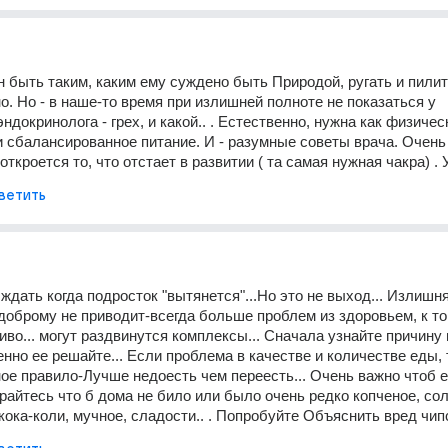
 быть таким, каким ему суждено быть Природой, ругать и пилить
о. Но - в наше-то время при излишней полноте не показаться у 
ндокринолога - грех, и какой.. . Естественно, нужна как физическ
 и сбалансированное питание. И - разумные советы врача. Очень
 откроется то, что отстает в развитии ( та самая нужная чакра) . 
ветить
ждать когда подросток "вытянется"...Но это не выход... Излишня
 доброму не приводит-всегда больше проблем из здоровьем, к то
иво... могут раздвинутся комплексы... Сначала узнайте причину 
енно ее решайте... Если проблема в качестве и количестве еды, т
ое правило-Лучше недоесть чем переесть... Очень важно чтоб е
арайтесь что б дома не било или было очень редко копченое, сол
кока-коли, мучное, сладости.. . Попробуйте Объяснить вред чипс