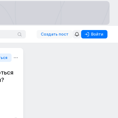
Создать пост
Войти
ться
оться
м?