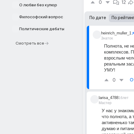
0
12
О любви без купюр
Философский вопрос
По дате
По рейтин
Политические дебаты
heinrich_muller_1
Знаток
Смотреть все
Полнота, не н
комплексов. П
взрослым чело
реальным засл
УМУ!
0
О
larisa_4788
16лет
Мастер
У нас у знаком
что полнота, а 
активненько та
думаю и питание