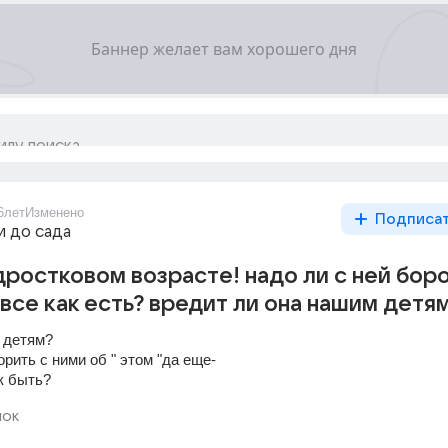
6лет
Изменено
Подписа
и до сада
дростковом возрасте! надо ли с ней бор
 все как есть? вредит ли она нашим детя
 детям? 
рить с ними об " этом "да еще- 
к быть?
нок