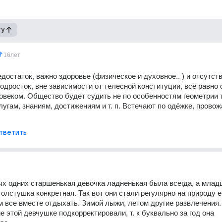
гу
16лет
едостаток, важно здоровье (физическое и духовное.. ) и отсутств
одросток, вне зависимости от телесной конституции, всё равно с
веком. Общество будет судить не по особенностям геометрии те
угам, знаниям, достижениям и т. п. Встечают по одёжке, провожа
тветить
ых одних старшенькая девочка ладненькая была всегда, а младш
толстушка конкретная. Так вот они стали регулярно на природу е
м все вместе отдыхать. Зимой лыжи, летом другие развлечения. 
 этой девчушке подкорректировали, т. к буквально за год она 