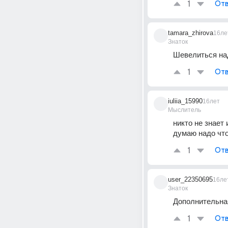
1
Отв
tamara_zhirova
16ле
Знаток
Шевелиться над
1
Отв
iuliia_15990
16лет
Мыслитель
никто не знает
думаю надо что
1
Отв
user_22350695
16ле
Знаток
Дополнительная
1
Отв