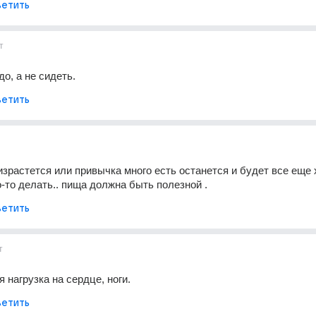
етить
т
о, а не сидеть.
етить
 израстется или привычка много есть останется и будет все еще х
-то делать.. пища должна быть полезной .
етить
т
 нагрузка на сердце, ноги.
етить