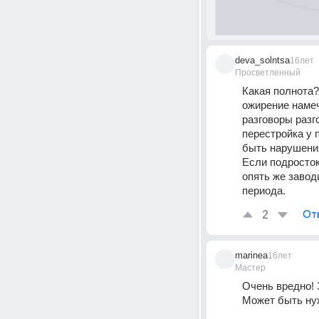
deva_solntsa
16лет
Просветленный
Какая полнота?
ожирение намеч
разговоры разго
перестройка у 
быть нарушени
Если подросток
опять же завод
периода.
2
От
marinea
16лет
Мастер
Очень вредно! З
Может быть нуж