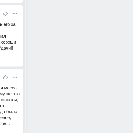
 его за 
ая 
 хороши 
Удачи!!
я масса 
му же это 
полноты, 
о 
да была 
еное, 
ов...