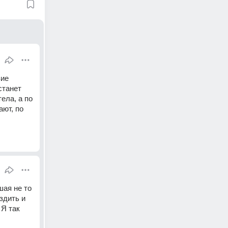
ие 
танет 
ла, а по 
ют, по 
ая не то 
здить и 
Я так 