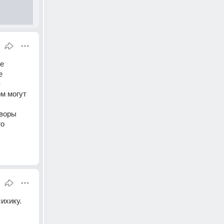
е 
 
 
м могут 
воры 
о 
ихику. 