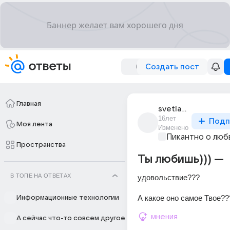
Создать пост
Главная
svetlana_oooooo
16лет
Подп
Моя лента
Изменено
Пикантно о люб
Пространства
Ты любишь))) ---
В ТОПЕ НА ОТВЕТАХ
удовольствие??? 
А какое оно самое Твое??
Информационные технологии
мнения
А сейчас что-то совсем другое