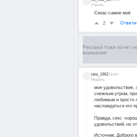
Ученик
Секас-самое моё
2
Ответи
tata_1862
16лет
Мудрец
мое удовольствие, э
снежным утром, про
любимым и просто л
наслаждаться его пр
. 
Правда, секс -хорош
удовольствий, но эт
Источник:
Доброго в