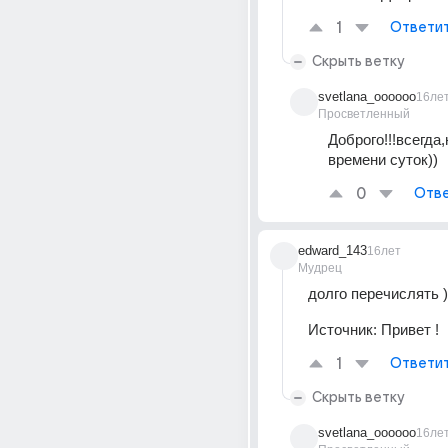
1
Ответи
Скрыть ветку
svetlana_oooooo
16ле
Просветленный
Доброго!!!всегда,
времени суток))
0
Отве
edward_143
16лет
Мудрец
долго перечислять )
Источник:
Привет !
1
Ответи
Скрыть ветку
svetlana_oooooo
16ле